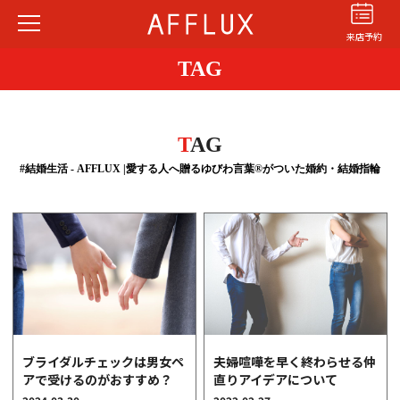
来店予約
TAG
T
AG
#結婚生活 - AFFLUX |愛する人へ贈るゆびわ言葉®がついた婚約・結婚指輪
結婚指輪
婚約指輪
パーフェクト
セットリング
商品カテゴリ
ショップ
AFFLUXについて
AFFLUXの永久保証®
ブライダルチェックは男女ペ
夫婦喧嘩を早く終わらせる仲
無限大のオーダーメイド
アで受けるのがおすすめ？
直りアイデアについて
ゆびわ言葉®