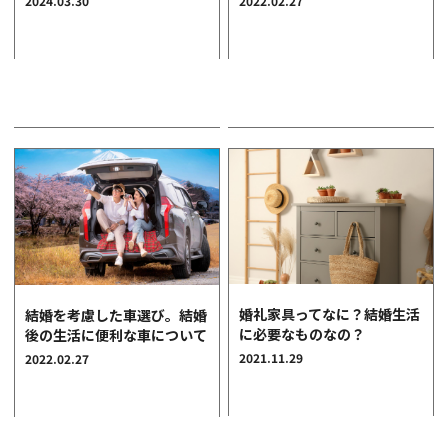
2024.03.30
2022.02.27
クオリティ
AFFLUXダイヤモンド
サービス
お役立ち記事
フェア・ニュース
ブログ・お客様の声
カタログ請求
06-7777-7370
受付時間 11:00〜19:00/火曜日定休
婚礼家具ってなに？結婚生活
結婚を考慮した車選び。結婚
に必要なものなの？
後の生活に便利な車について
|
|
よくあるご質問
会社概要
採用情報
2021.11.29
2022.02.27
|
お問い合わせ
プライバシーポリシー