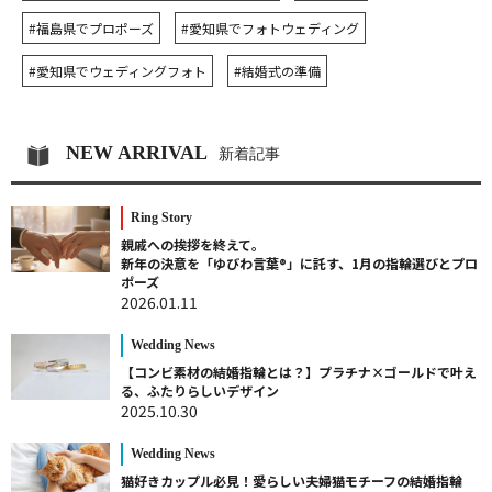
#福島県でプロポーズ
#愛知県でフォトウェディング
#愛知県でウェディングフォト
#結婚式の準備
NEW ARRIVAL
新着記事
Ring Story
親戚への挨拶を終えて。
新年の決意を「ゆびわ言葉®」に託す、1月の指輪選びとプロ
ポーズ
2026.01.11
Wedding News
【コンビ素材の結婚指輪とは？】プラチナ×ゴールドで叶え
る、ふたりらしいデザイン
2025.10.30
Wedding News
猫好きカップル必見！愛らしい夫婦猫モチーフの結婚指輪