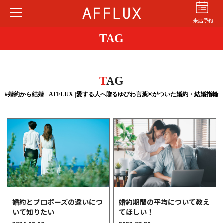
来店予約
TAG
T
AG
#婚約から結婚 - AFFLUX |愛する人へ贈るゆびわ言葉®がついた婚約・結婚指輪
結婚指輪
婚約指輪
パーフェクト
セットリング
商品カテゴリ
ショップ
AFFLUXについて
AFFLUXの永久保証®
婚約とプロポーズの違いにつ
婚約期間の平均について教え
無限大のオーダーメイド
いて知りたい
てほしい！
ゆびわ言葉®