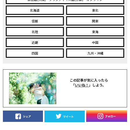
北海道
東北
信越
関東
北陸
東海
近畿
中国
四国
九州・沖縄
この記事が気に入ったら
「
いいね！
」しよう。