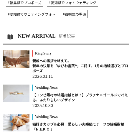
#福島県でプロポーズ
#愛知県でフォトウェディング
#愛知県でウェディングフォト
#結婚式の準備
NEW ARRIVAL
新着記事
Ring Story
親戚への挨拶を終えて。
新年の決意を「ゆびわ言葉®」に託す、1月の指輪選びとプロ
ポーズ
2026.01.11
Wedding News
【コンビ素材の結婚指輪とは？】プラチナ×ゴールドで叶え
る、ふたりらしいデザイン
2025.10.30
Wedding News
猫好きカップル必見！愛らしい夫婦猫モチーフの結婚指輪
『N.E.K.O.』