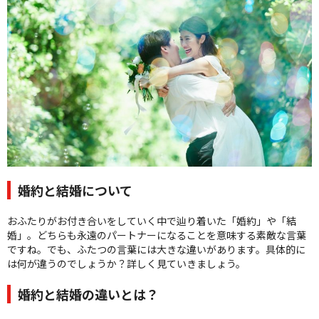
クオリティ
AFFLUXダイヤモンド
サービス
お役立ち記事
フェア・ニュース
ブログ・お客様の声
カタログ請求
06-7777-7370
婚約と結婚について
受付時間 11:00〜19:00/火曜日定休
おふたりがお付き合いをしていく中で辿り着いた「婚約」や「結
婚」。どちらも永遠のパートナーになることを意味する素敵な言葉
|
|
よくあるご質問
会社概要
採用情報
ですね。でも、ふたつの言葉には大きな違いがあります。具体的に
|
お問い合わせ
プライバシーポリシー
は何が違うのでしょうか？詳しく見ていきましょう。
婚約と結婚の違いとは？