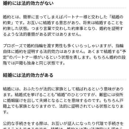
婚約には法的効力がない
婚約とは、簡単に言ってしまえばパートナー様と交わした「結婚の
約束」です。お互いに結婚する意志があり、将来は結婚することを
約束した状態。つまり言葉で交わした約束事となり、婚約を証明す
るような法的書類がある訳ではありません。
プロポーズで婚約指輪を渡す男性も多くいらっしゃいますが、指輪
自体に婚約を証明する法的効力はありません。あくまで結婚する”予
定”のパートナー様がいるという状態を表します。もちろん婚約の段
階では戸籍も独身と同じ状態です。
結婚には法的効力がある
結婚には、おふたりが法的に家族として結ばれるという意味があり
ます。結婚式を挙げることも”結婚”のひとつですが、厳密には役所
に婚姻届けを出して夫婦となることを意味するのです。もちろん戸
籍上でも家族となりますので、法的に証明されている状態となりま
す。
公的な手続きをする際は、お互いが証人になったり代理で手続きを
することもできるのです。結婚は、婚約とは違い法律的にも認めら