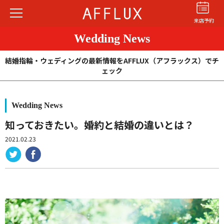
来店予約
Wedding News
結婚指輪・ウェディングの最新情報をAFFLUX（アフラックス）でチ
ェック
Wedding News
結婚指輪
婚約指輪
パーフェクト
セットリング
知っておきたい。婚約と結婚の違いとは？
2021.02.23
商品カテゴリ
ショップ
AFFLUXについて
AFFLUXの永久保証®
無限大のオーダーメイド
ゆびわ言葉®