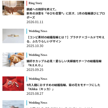
Ring Story
親戚への挨拶を終えて。
新年の決意を「ゆびわ言葉®」に託す、1月の指輪選びとプロ
ポーズ
2026.01.11
Wedding News
【コンビ素材の結婚指輪とは？】プラチナ×ゴールドで叶え
る、ふたりらしいデザイン
2025.10.30
Wedding News
猫好きカップル必見！愛らしい夫婦猫モチーフの結婚指輪
『N.E.K.O.』
2025.09.25
Wedding News
9月入籍におすすめの結婚指輪。菊の花をモチーフにした
「Kikka（キッカ）」
2025.08.27
Wedding News