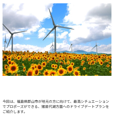
クオリティ
AFFLUXダイヤモンド
サービス
お役立ち記事
フェア・ニュース
ブログ・お客様の声
カタログ請求
06-7777-7370
受付時間 11:00〜19:00/火曜日定休
|
|
よくあるご質問
会社概要
採用情報
|
お問い合わせ
プライバシーポリシー
今回は、福島県郡山市が地元の方に向けて、最高シチュエーション
でプロポーズができる、猪苗代湖方面へのドライブデートプランを
ご紹介します。