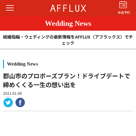
来店予約
Wedding News
結婚指輪・ウェディングの最新情報をAFFLUX（アフラックス）でチ
ェック
Wedding News
結婚指輪
婚約指輪
パーフェクト
セットリング
郡山市のプロポーズプラン！ドライブデートで
締めくくる一生の想い出を
商品カテゴリ
2021.01.08
ショップ
AFFLUXについて
AFFLUXの永久保証®
無限大のオーダーメイド
ゆびわ言葉®