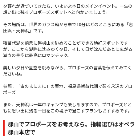
夕暮れが近づいてきたら、いよいよ本日のメインイベント。一生の
想い出に残るプロポーズスポットへと向かいましょう。
その場所は、世界のガラス館から車で10分ほどのところにある「志
田浜・天神浜」です。
猪苗代湖を前景に磐梯山を眺めることができる絶好スポットです
が、ここから湖畔に沈みゆく夕日、そして日が沈んだあとに広がる
満点の星空は最高にロマンチック。
美しい夕日や星空を眺めながら、プロポーズの言葉を伝えてみてく
ださいね。
参照：
「宙のまにまに」の聖地、福島県猪苗代湖で契る永遠のプロ
ポーズ
また、天神浜は一年中キャンプも楽しめますので、プロポーズとと
もに想い出に残る一日をこの場所で過ごすプランもおすすめです。
郡山でプロポーズをお考えなら。指輪選びはオペラ
郡山本店で