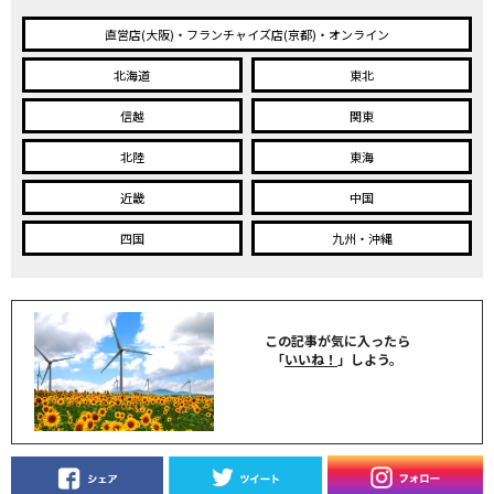
直営店(大阪)・フランチャイズ店(京都)・オンライン
北海道
東北
信越
関東
北陸
東海
近畿
中国
四国
九州・沖縄
この記事が気に入ったら
「
いいね！
」しよう。