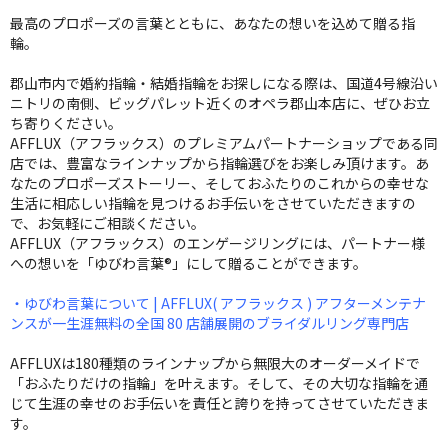
最高のプロポーズの言葉とともに、あなたの想いを込めて贈る指
輪。
郡山市内で婚約指輪・結婚指輪をお探しになる際は、国道4号線沿い
ニトリの南側、ビッグパレット近くのオペラ郡山本店に、ぜひお立
ち寄りください。
AFFLUX（アフラックス）のプレミアムパートナーショップである同
店では、豊富なラインナップから指輪選びをお楽しみ頂けます。あ
なたのプロポーズストーリー、そしておふたりのこれからの幸せな
生活に相応しい指輪を見つけるお手伝いをさせていただきますの
で、お気軽にご相談ください。
AFFLUX（アフラックス）のエンゲージリングには、パートナー様
への想いを「ゆびわ言葉®」にして贈ることができます。
・ゆびわ言葉について | AFFLUX( アフラックス ) アフターメンテナ
ンスが一生涯無料の全国 80 店舗展開のブライダルリング専門店
AFFLUXは180種類のラインナップから無限大のオーダーメイドで
「おふたりだけの指輪」を叶えます。そして、その大切な指輪を通
じて生涯の幸せのお手伝いを責任と誇りを持ってさせていただきま
す。