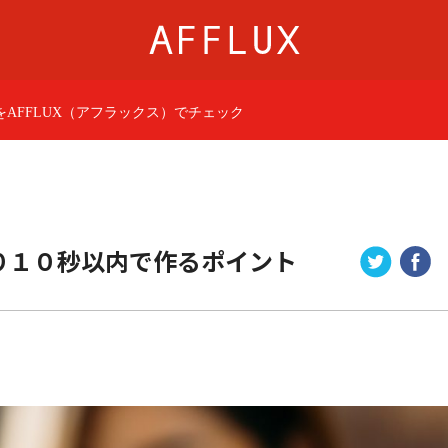
AFFLUX（アフラックス）でチェック
商品カテゴリ
AFFLUXについて
婚約指輪
AFFLUXの永久保証®
結婚指輪
無限大のオーダーメ
パーフェクトセットリング
ゆびわ言葉®
り１０秒以内で作るポイント
50歳からの結婚指輪
クオリティ
ジュエリー
AFFLUXダイヤモンド
ベビーリング・ブレス
サービス
ショップ
店舗一覧