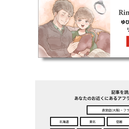
記事を読
あなたのお近くにある
アフ
直営店(大阪)・フ
北海道
東北
信越