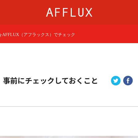
AFFLUX（アフラックス）でチェック
商品カテゴリ
AFFLUXについて
婚約指輪
AFFLUXの永久保証®
結婚指輪
無限大のオーダーメ
パーフェクトセットリング
ゆびわ言葉®
。事前にチェックしておくこと
50歳からの結婚指輪
クオリティ
ジュエリー
AFFLUXダイヤモンド
ベビーリング・ブレス
サービス
ショップ
店舗一覧