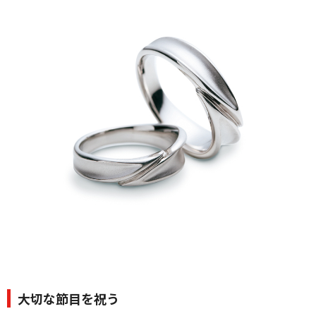
クオリティ
AFFLUXダイヤモンド
サービス
お役立ち記事
フェア・ニュース
ブログ・お客様の声
カタログ請求
06-7777-7370
受付時間 11:00〜19:00/火曜日定休
|
|
よくあるご質問
会社概要
採用情報
|
お問い合わせ
プライバシーポリシー
大切な節目を祝う