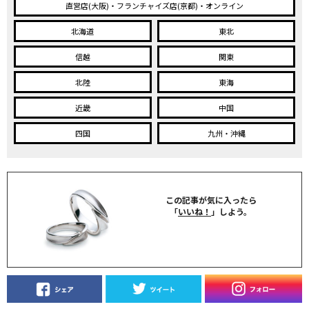
直営店(大阪)・フランチャイズ店(京都)・オンライン
北海道
東北
信越
関東
北陸
東海
近畿
中国
四国
九州・沖縄
この記事が気に入ったら
「
いいね！
」しよう。