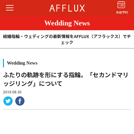
来店予約
Wedding News
結婚指輪・ウェディングの最新情報をAFFLUX（アフラックス）でチ
ェック
Wedding News
結婚指輪
婚約指輪
パーフェクト
セットリング
ふたりの軌跡を形にする指輪。「セカンドマリ
ッジリング」について
商品カテゴリ
2019.08.30
ショップ
AFFLUXについて
AFFLUXの永久保証®
無限大のオーダーメイド
ゆびわ言葉®