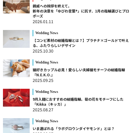
親戚への挨拶を終えて。
新年の決意を「ゆびわ言葉®」に託す、1月の指輪選びとプロ
ポーズ
2026.01.11
Wedding News
【コンビ素材の結婚指輪とは？】プラチナ×ゴールドで叶え
る、ふたりらしいデザイン
2025.10.30
Wedding News
猫好きカップル必見！愛らしい夫婦猫モチーフの結婚指輪
『N.E.K.O.』
2025.09.25
Wedding News
9月入籍におすすめの結婚指輪。菊の花をモチーフにした
「Kikka（キッカ）」
2025.08.27
Wedding News
いま選ばれる「ラボグロウンダイヤモンド」とは？