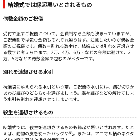
結婚式では縁起悪いとされるもの
偶数金額のご祝儀
受付で渡すご祝儀について。会費制なら金額も決まっていますが、
ご祝儀制では包む金額もそれぞれ違うはず。注意したいのが偶数金
額のご祝儀です。偶数＝割れる数字は、結婚式では別れを連想させ
る数字と考えられます。2万、4万、6万…などの金額は避けて、3
万、5万などの奇数金額で包むのがベターです。
別れを連想させる水引
祝儀袋に添えられる水引という帯。ご祝儀の水引には、結び切りか
あわび結びのどちらかを選びましょう。蝶々結びなどの解けてしま
う水引も別れを連想させてしまいます。
殺生を連想させるもの
結婚式では、殺生を連想させるものも縁起が悪いとされます。たと
えば、動物の皮を使ったバッグや靴。または、アニマル柄のネクタ
イや小物も避けたほうが無難です。