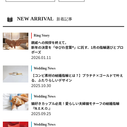
NEW ARRIVAL
新着記事
Ring Story
親戚への挨拶を終えて。
新年の決意を「ゆびわ言葉®」に託す、1月の指輪選びとプロ
ポーズ
2026.01.11
Wedding News
【コンビ素材の結婚指輪とは？】プラチナ×ゴールドで叶え
る、ふたりらしいデザイン
2025.10.30
Wedding News
猫好きカップル必見！愛らしい夫婦猫モチーフの結婚指輪
『N.E.K.O.』
2025.09.25
Wedding News