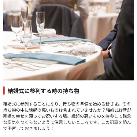
クオリティ
AFFLUXダイヤモンド
サービス
お役立ち記事
フェア・ニュース
ブログ・お客様の声
カタログ請求
06-7777-7370
受付時間 11:00〜19:00/火曜日定休
結婚式に参列する時の持ち物
|
|
結婚式に参列することになり、持ち物の準備を始める皆さま。その
よくあるご質問
会社概要
採用情報
持ち物の中に縁起の悪いものは含まれていませんか？結婚式は新郎
|
お問い合わせ
プライバシーポリシー
新婦の幸せを願ってお祝いする場。縁起の悪いものを持参して残念
な空気をつくらないように注意したいところです。この記事を読ん
で予習しておきましょう！