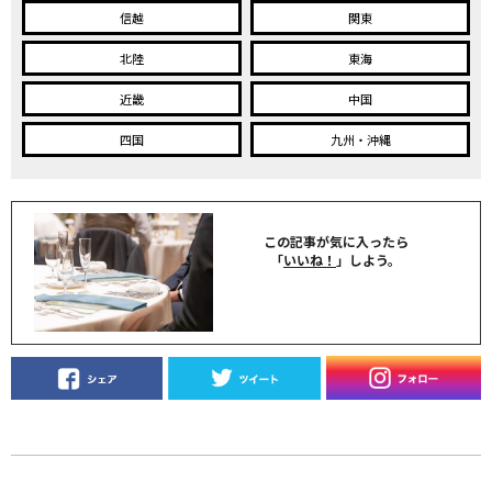
信越
関東
北陸
東海
近畿
中国
四国
九州・沖縄
この記事が気に入ったら
「
いいね！
」しよう。