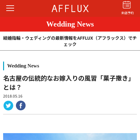
来店予約
Wedding News
結婚指輪・ウェディングの最新情報をAFFLUX（アフラックス）でチ
ェック
Wedding News
結婚指輪
婚約指輪
パーフェクト
セットリング
名古屋の伝統的なお嫁入りの風習「菓子撒き」
とは？
商品カテゴリ
2018.05.16
ショップ
AFFLUXについて
AFFLUXの永久保証®
無限大のオーダーメイド
ゆびわ言葉®