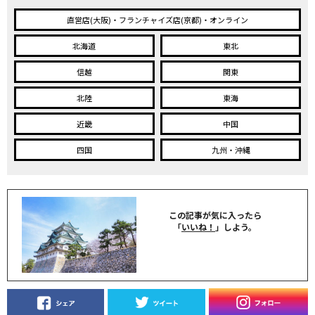
直営店(大阪)・フランチャイズ店(京都)・オンライン
北海道
東北
信越
関東
北陸
東海
近畿
中国
四国
九州・沖縄
この記事が気に入ったら
「
いいね！
」しよう。