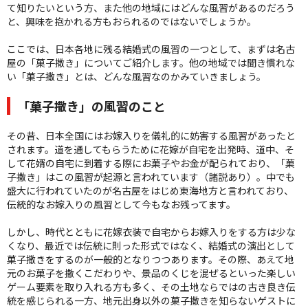
て知りたいという方、また他の地域にはどんな風習があるのだろう
と、興味を抱かれる方もおられるのではないでしょうか。
ここでは、日本各地に残る結婚式の風習の一つとして、まずは名古
屋の「菓子撒き」についてご紹介します。他の地域では聞き慣れな
い「菓子撒き」とは、どんな風習なのかみていきましょう。
「菓子撒き」の風習のこと
その昔、日本全国にはお嫁入りを儀礼的に妨害する風習があったと
されます。道を通してもらうために花嫁が自宅を出発時、道中、そ
して花婿の自宅に到着する際にお菓子やお金が配られており、「菓
子撒き」はこの風習が起源と言われています（諸説あり）。中でも
盛大に行われていたのが名古屋をはじめ東海地方と言われており、
伝統的なお嫁入りの風習として今もなお残ってます。
しかし、時代とともに花嫁衣装で自宅からお嫁入りをする方は少な
くなり、最近では伝統に則った形式ではなく、結婚式の演出として
菓子撒きをするのが一般的となりつつあります。その際、あえて地
元のお菓子を撒くこだわりや、景品のくじを混ぜるといった楽しい
ゲーム要素を取り入れる方も多く、その土地ならではの古き良き伝
統を感じられる一方、地元出身以外の菓子撒きを知らないゲストに