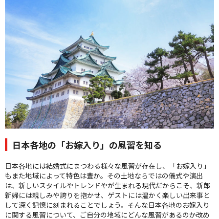
クオリティ
AFFLUXダイヤモンド
サービス
お役立ち記事
フェア・ニュース
ブログ・お客様の声
カタログ請求
06-7777-7370
受付時間 11:00〜19:00/火曜日定休
日本各地の「お嫁入り」の風習を知る
|
|
日本各地には結婚式にまつわる様々な風習が存在し、「お嫁入り」
よくあるご質問
会社概要
採用情報
もまた地域によって特色は豊か。その土地ならではの儀式や演出
|
お問い合わせ
プライバシーポリシー
は、新しいスタイルやトレンドやが生まれる現代だからこそ、新郎
新婦には親しみや誇りを抱かせ、ゲストには温かく楽しい出来事と
して深く記憶に刻まれることでしょう。そんな日本各地のお嫁入り
に関する風習について、ご自分の地域にどんな風習があるのか改め