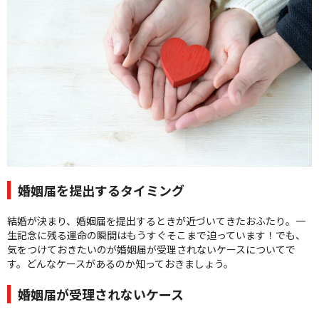
クオリティ
AFFLUXダイヤモンド
サービス
お役立ち記事
フェア・ニュース
ブログ・お客様の声
カタログ請求
06-7777-7370
婚姻届を提出するタイミング
受付時間 11:00〜19:00/火曜日定休
結婚が決まり、婚姻届を提出するときが近づいてきたおふたり。一
生記念に残る運命の瞬間はもうすぐそこまで迫っています！でも、
|
|
よくあるご質問
会社概要
採用情報
気をつけておきたいのが婚姻届が受理されないケースについてで
|
お問い合わせ
プライバシーポリシー
す。どんなケースがあるのか知っておきましょう。
婚姻届が受理されないケース