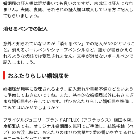
婚姻届の証人欄は誰が書いても良いのですが、未成年は証人になれ
ません。夫側、妻側、それぞれの証人欄は成人している方に記入し
てもらいましょう。
消せるペンでの記入
意外と知られていないのが「消せるペン」での記入がNGだというこ
と。消えるボールペンやシャープペンシルなど、誰かが書きかえら
れるような状態では受理されません。文字が消せないボールペンで
記入しましょう。
おふたりらしい婚姻届を
婚姻届が無事に受理されるよう、記入漏れや書類不備などないよう
に準備しておきたいですね。また、基本的な婚姻届以外にもさまざ
まな婚姻届も存在しています。ぜひおふたりらしい婚姻届を準備し
てみてはいかがでしょうか？
ブライダルジュエリーブランドAFFLUX（アフラックス）梅田本店、
京都雅店でも、オリジナル婚姻届を無料でご準備し、結婚指輪（ペ
ア）のお渡し時に、おふたりのゆびわ言葉®で愛の誓いを立てるセレ
モニーを行なっています。