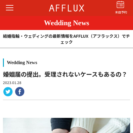
来店予約
Wedding News
結婚指輪・ウェディングの最新情報をAFFLUX（アフラックス）でチ
ェック
Wedding News
結婚指輪
婚約指輪
パーフェクト
セットリング
婚姻届の提出。受理されないケースもあるの？
2023.01.28
商品カテゴリ
ショップ
AFFLUXについて
AFFLUXの永久保証®
無限大のオーダーメイド
ゆびわ言葉®