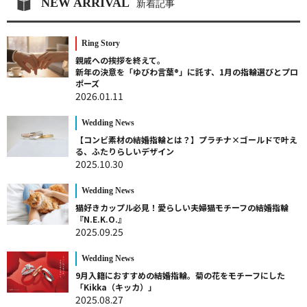
NEW ARRIVAL
新着記事
Ring Story
親戚への挨拶を終えて。
新年の決意を「ゆびわ言葉®」に託す、1月の指輪選びとプロ
ポーズ
2026.01.11
Wedding News
【コンビ素材の結婚指輪とは？】プラチナ×ゴールドで叶え
る、ふたりらしいデザイン
2025.10.30
Wedding News
猫好きカップル必見！愛らしい夫婦猫モチーフの結婚指輪
『N.E.K.O.』
2025.09.25
Wedding News
9月入籍におすすめの結婚指輪。菊の花をモチーフにした
「Kikka（キッカ）」
2025.08.27