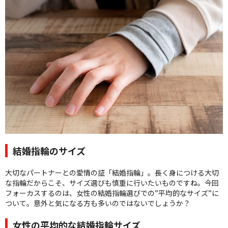
クオリティ
AFFLUXダイヤモンド
サービス
お役立ち記事
フェア・ニュース
ブログ・お客様の声
カタログ請求
06-7777-7370
受付時間 11:00〜19:00/火曜日定休
結婚指輪のサイズ
|
|
大切なパートナーとの愛情の証「結婚指輪」。長く身につける大切
よくあるご質問
会社概要
採用情報
な指輪だからこそ、サイズ選びも慎重に行いたいものですね。今回
|
お問い合わせ
プライバシーポリシー
フォーカスするのは、女性の結婚指輪選びでの”平均的なサイズ”に
ついて。意外と気になる方も多いのではないでしょうか？
女性の平均的な結婚指輪サイズ