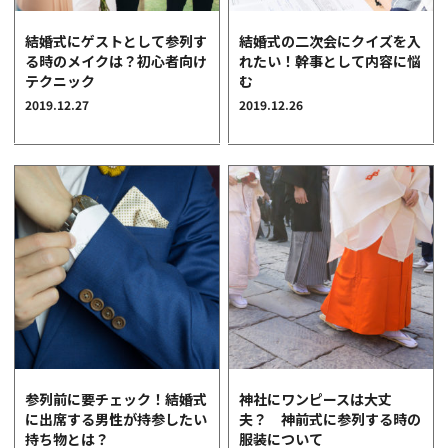
クオリティ
結婚式にゲストとして参列す
結婚式の二次会にクイズを入
AFFLUXダイヤモンド
る時のメイクは？初心者向け
れたい！幹事として内容に悩
サービス
テクニック
む
お役立ち記事
2019.12.27
2019.12.26
フェア・ニュース
ブログ・お客様の声
カタログ請求
06-7777-7370
受付時間 11:00〜19:00/火曜日定休
|
|
よくあるご質問
会社概要
採用情報
|
お問い合わせ
プライバシーポリシー
参列前に要チェック！結婚式
神社にワンピースは大丈
に出席する男性が持参したい
夫？ 神前式に参列する時の
持ち物とは？
服装について