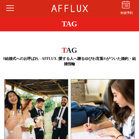
来店予約
TAG
T
AG
#結婚式へのお呼ばれ - AFFLUX |愛する人へ贈るゆびわ言葉®がついた婚約・結
婚指輪
結婚指輪
婚約指輪
パーフェクト
セットリング
商品カテゴリ
ショップ
AFFLUXについて
AFFLUXの永久保証®
無限大のオーダーメイド
ゆびわ言葉®