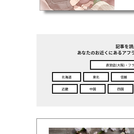
記事を読
あなたのお近くにある
アフ
直営店(大阪)・フ
北海道
東北
信越
近畿
中国
四国