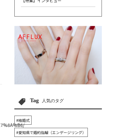
【特集】インタビュー
Tag
人気のタグ
#結婚式
E7%8A%B6/
#愛知県で婚約指輪（エンゲージリング）