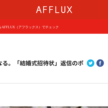
AFFLUX（アフラックス）でチェック
商品カテゴリ
AFFLUXについて
婚約指輪
AFFLUXの永久保証®
結婚指輪
無限大のオーダーメ
パーフェクトセットリング
ゆびわ言葉®
なる。「結婚式招待状」返信のポ
50歳からの結婚指輪
クオリティ
ジュエリー
AFFLUXダイヤモンド
ベビーリング・ブレス
サービス
ショップ
店舗一覧