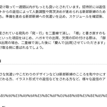
受け取って一週間以内がもっとも良いとされています。招待状には返信
トからの返信によって人数調整や席次決めが進められる新郎新婦のため
ろ。準備を進める新郎新婦への気遣いを込め、スケジュールを確認後、
載されている宛先の「宛・行」を二重線で消し、「様」と書き直すのも
といった項目をはじめ、ハガキでの出席、欠席の印の付ける際は、「御
は出席の場合、二重線で消した後に「慶んで(出席)させていただきます」
け取る側に喜ばれるでしょう。
」
さな気遣いやこだわりのデザインなどは新郎新婦のこころを和やかにす
だわる方、イラスト形式での返信などをされる方など、様々な返信のア
ags/%E7%B5%90%E5%A9%9A%E5%BC%8F%E6%8B%9B%E5%BE%85%