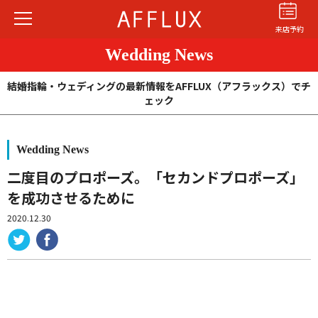
来店予約
Wedding News
結婚指輪・ウェディングの最新情報をAFFLUX（アフラックス）でチ
ェック
Wedding News
結婚指輪
婚約指輪
パーフェクト
セットリング
二度目のプロポーズ。「セカンドプロポーズ」
を成功させるために
商品カテゴリ
2020.12.30
ショップ
AFFLUXについて
AFFLUXの永久保証®
無限大のオーダーメイド
ゆびわ言葉®