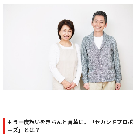
クオリティ
AFFLUXダイヤモンド
サービス
お役立ち記事
フェア・ニュース
ブログ・お客様の声
カタログ請求
06-7777-7370
受付時間 11:00〜19:00/火曜日定休
|
|
よくあるご質問
会社概要
採用情報
|
お問い合わせ
プライバシーポリシー
もう一度想いをきちんと言葉に。「セカンドプロポ
ーズ」とは？