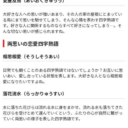
愛屋及烏（あいおくきゅうう）
大好きな人への思いが強いあまり、その人の家の屋根にとまってい
る烏にまで思いを馳せてしまう、そんな心情を表わす四字熟語で
す。好きな人に関係するものならすべて好きになってしまう…。そ
んな切ない思いが感じられますね。
両思いの恋愛四字熟語
相思相愛（そうしそうあい）
日常でも聞くことのある四字熟語ではないでしょうか？お互いに思
いあい、愛し合っている状態を表します。大好きな人となら相思相
愛になりたいですよね。
落花流水（らっかりゅうすい）
水に落ちた花びらは流れる水に身をまかせ、流れる水も落ちてきた
花びらを受けとめて運んでいくという、ふたりの心が自然に繋がっ
ていく両思いの様子を表した四字熟語です。