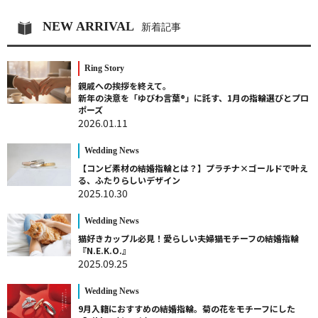
NEW ARRIVAL
新着記事
Ring Story
親戚への挨拶を終えて。
新年の決意を「ゆびわ言葉®」に託す、1月の指輪選びとプロ
ポーズ
2026.01.11
Wedding News
【コンビ素材の結婚指輪とは？】プラチナ×ゴールドで叶え
る、ふたりらしいデザイン
2025.10.30
Wedding News
猫好きカップル必見！愛らしい夫婦猫モチーフの結婚指輪
『N.E.K.O.』
2025.09.25
Wedding News
9月入籍におすすめの結婚指輪。菊の花をモチーフにした