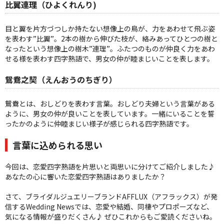
比翼連理（ひよくれんり)
目と翼を片方づつしか持たない想像上の鳥が、力をあわせて飛ぶ姿
を表わす”比翼”。2本の樹から伸びた枝が、絡みあってひとつの樹と
なったという想像上の樹木”連理”。ふたつのものが仲良く力をあわ
せる様を表わす四字熟語で、男女の仲が睦まじいことを表します。
鴛鴦之契（えんおうのちぎり）
鴛鴦とは、おしどりを表わす言葉。おしどり夫婦という言葉がある
ように、男女の仲が良いことを表しています。一緒にいることを誓
ったかのように仲睦まじい様子が感じられる四字熟語です。
言葉に込められる思い
今回は、恋愛四字熟語を片思いと両思いに分けてご紹介しました♪
あなたの心に響いた恋愛四字熟語はありましたか？
さて、ブライダルジュエリーブランドAFFLUX（アフラックス）が発
信するWedding Newsでは、恋愛や結婚、同棲やプロポーズなど、
気になる情報が盛りだくさん♪ ぜひこれからもご愛読くださいね。