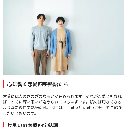
クオリティ
AFFLUXダイヤモンド
サービス
お役立ち記事
フェア・ニュース
ブログ・お客様の声
カタログ請求
06-7777-7370
受付時間 11:00〜19:00/火曜日定休
心に響く恋愛四字熟語たち
|
|
言葉には人のさまざまな思いが込められます。それが恋愛ともなれ
よくあるご質問
会社概要
採用情報
ば、とくに深い思いが込められているはずです。読めば切なくなる
|
お問い合わせ
プライバシーポリシー
ような恋愛四字熟語たち。今回は、片思いと両思いに分けてご紹介
したいと思います。
片思いの恋愛四字熟語