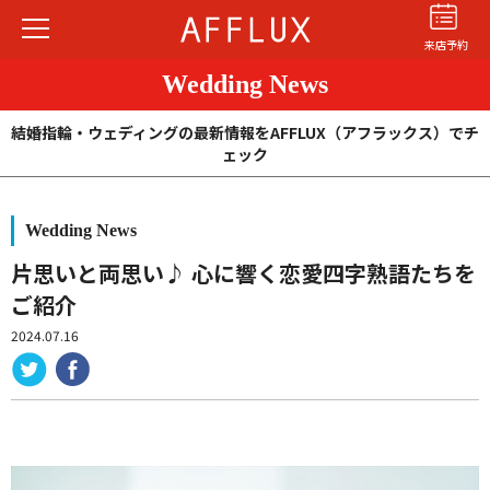
来店予約
Wedding News
結婚指輪・ウェディングの最新情報をAFFLUX（アフラックス）でチ
ェック
Wedding News
結婚指輪
婚約指輪
パーフェクト
セットリング
片思いと両思い♪ 心に響く恋愛四字熟語たちを
ご紹介
商品カテゴリ
2024.07.16
ショップ
AFFLUXについて
AFFLUXの永久保証®
無限大のオーダーメイド
ゆびわ言葉®