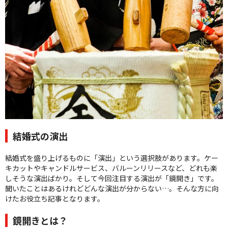
クオリティ
AFFLUXダイヤモンド
サービス
お役立ち記事
フェア・ニュース
ブログ・お客様の声
カタログ請求
06-7777-7370
結婚式の演出
受付時間 11:00〜19:00/火曜日定休
結婚式を盛り上げるものに「演出」という選択肢があります。ケー
キカットやキャンドルサービス、バルーンリリースなど、どれも楽
|
|
よくあるご質問
会社概要
採用情報
しそうな演出ばかり。そして今回注目する演出が「鏡開き」です。
|
お問い合わせ
プライバシーポリシー
聞いたことはあるけれどどんな演出が分からない…。そんな方に向
けたお役立ち記事となります。
鏡開きとは？