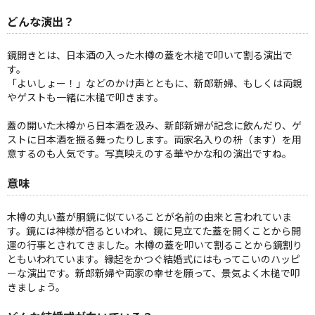
どんな演出？
鏡開きとは、日本酒の入った木樽の蓋を木槌で叩いて割る演出で
す。
「よいしょー！」などのかけ声とともに、新郎新婦、もしくは両親
やゲストも一緒に木槌で叩きます。
蓋の開いた木樽から日本酒を汲み、新郎新婦が記念に飲んだり、ゲ
ストに日本酒を振る舞ったりします。両家名入りの枡（ます）を用
意するのも人気です。写真映えのする華やかな和の演出ですね。
意味
木樽の丸い蓋が胴鏡に似ていることが名前の由来と言われていま
す。鏡には神様が宿るといわれ、鏡に見立てた蓋を開くことから開
運の行事とされてきました。木樽の蓋を叩いて割ることから鏡割り
ともいわれています。縁起をかつぐ結婚式にはもってこいのハッピ
ーな演出です。新郎新婦や両家の幸せを願って、景気よく木槌で叩
きましょう。