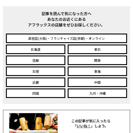
記事を読んで気になった方へ
あなたのお近くにある
アフラックスの店舗をぜひお探しください。
直営店(大阪)・フランチャイズ店(京都)・オンライン
北海道
東北
信越
関東
北陸
東海
近畿
中国
四国
九州・沖縄
この記事が気に入ったら
「
いいね！
」しよう。