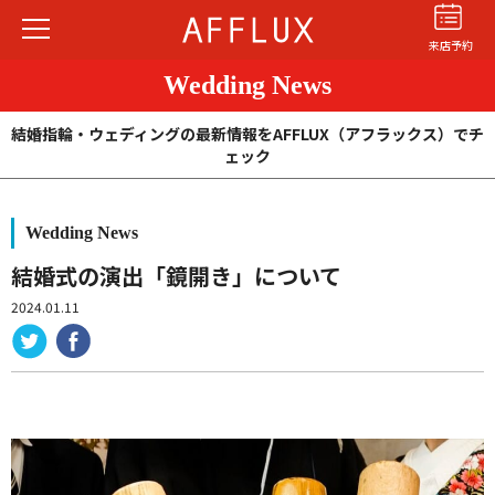
来店予約
Wedding News
結婚指輪・ウェディングの最新情報をAFFLUX（アフラックス）でチ
ェック
Wedding News
結婚指輪
婚約指輪
パーフェクト
セットリング
結婚式の演出「鏡開き」について
2024.01.11
商品カテゴリ
ショップ
AFFLUXについて
AFFLUXの永久保証®
無限大のオーダーメイド
ゆびわ言葉®