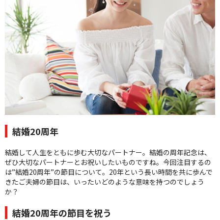
クオリティ
AFFLUXダイヤモンド
サービス
お役立ち記事
フェア・ニュース
ブログ・お客様の声
カタログ請求
06-7777-7370
結婚20周年
受付時間 11:00〜19:00/火曜日定休
結婚して人生をともに歩む大切なパートナー。結婚の周年記念は、
ぜひ大切なパートナーとお祝いしたいものですね。今回注目するの
|
|
よくあるご質問
会社概要
採用情報
は”結婚20周年”の節目について。20年という長い時間を共に歩んで
|
お問い合わせ
プライバシーポリシー
きたご夫婦の節目は、いったいどのような意味を持つのでしょう
か？
結婚20周年の節目を祝う