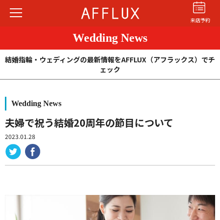
来店予約
Wedding News
結婚指輪・ウェディングの最新情報をAFFLUX（アフラックス）でチ
ェック
Wedding News
結婚指輪
婚約指輪
パーフェクト
セットリング
夫婦で祝う結婚20周年の節目について
2023.01.28
商品カテゴリ
ショップ
AFFLUXについて
AFFLUXの永久保証®
無限大のオーダーメイド
ゆびわ言葉®