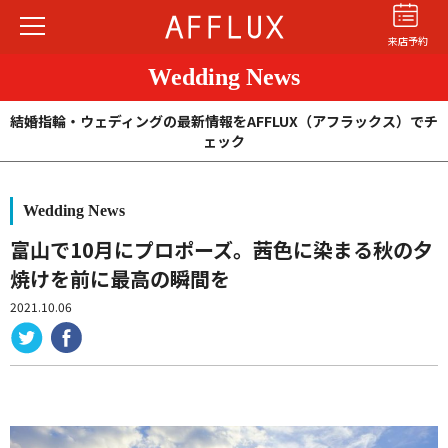
来店予約
Wedding News
結婚指輪・ウェディングの最新情報をAFFLUX（アフラックス）でチ
ェック
Wedding News
結婚指輪
婚約指輪
パーフェクト
セットリング
富山で10月にプロポーズ。茜色に染まる秋の夕
焼けを前に最高の瞬間を
商品カテゴリ
2021.10.06
ショップ
AFFLUXについて
AFFLUXの永久保証®
無限大のオーダーメイド
ゆびわ言葉®