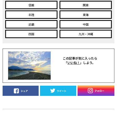
信越
関東
北陸
東海
近畿
中国
四国
九州・沖縄
この記事が気に入ったら
「
いいね！
」しよう。