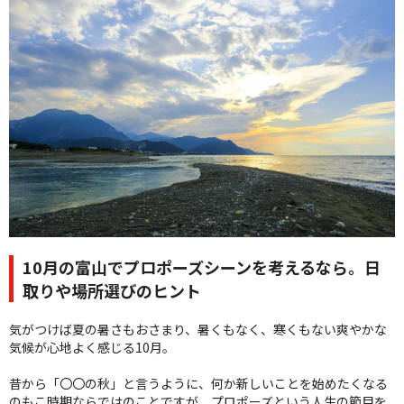
クオリティ
AFFLUXダイヤモンド
サービス
お役立ち記事
フェア・ニュース
ブログ・お客様の声
カタログ請求
06-7777-7370
受付時間 11:00〜19:00/火曜日定休
10月の富山でプロポーズシーンを考えるなら。日
取りや場所選びのヒント
|
|
よくあるご質問
会社概要
採用情報
気がつけば夏の暑さもおさまり、暑くもなく、寒くもない爽やかな
|
お問い合わせ
プライバシーポリシー
気候が心地よく感じる10月。
昔から「〇〇の秋」と言うように、何か新しいことを始めたくなる
のもこ時期ならではのことですが、プロポーズという人生の節目を