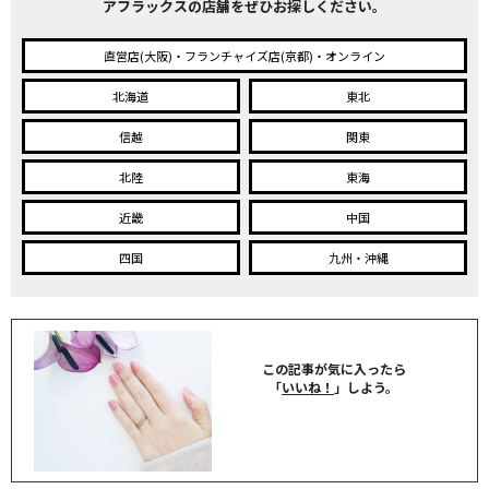
アフラックスの店舗をぜひお探しください。
直営店(大阪)・フランチャイズ店(京都)・オンライン
北海道
東北
信越
関東
北陸
東海
近畿
中国
四国
九州・沖縄
この記事が気に入ったら
「
いいね！
」しよう。