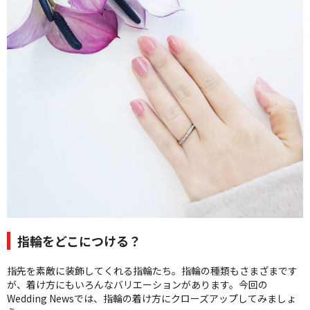
クオリティ
AFFLUXダイヤモンド
サービス
お役立ち記事
フェア・ニュース
ブログ・お客様の声
カタログ請求
06-7777-7370
受付時間 11:00〜19:00/火曜日定休
|
|
よくあるご質問
会社概要
採用情報
指輪をどこにつける？
|
お問い合わせ
プライバシーポリシー
指先を素敵に装飾してくれる指輪たち。指輪の種類もさまざまです
が、着け方にもいろんなバリエーションがあります。今回の
Wedding Newsでは、指輪の着け方にクローズアップしてみましょ