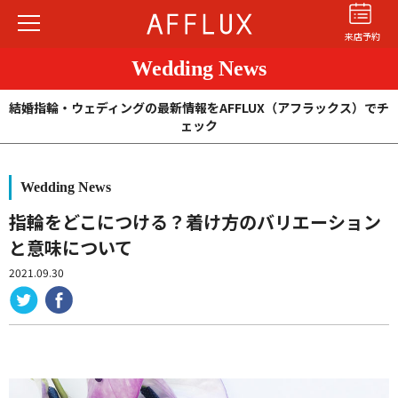
来店予約
Wedding News
結婚指輪・ウェディングの最新情報をAFFLUX（アフラックス）でチ
ェック
Wedding News
結婚指輪
婚約指輪
パーフェクト
セットリング
指輪をどこにつける？着け方のバリエーション
と意味について
商品カテゴリ
2021.09.30
ショップ
AFFLUXについて
AFFLUXの永久保証®
無限大のオーダーメイド
ゆびわ言葉®