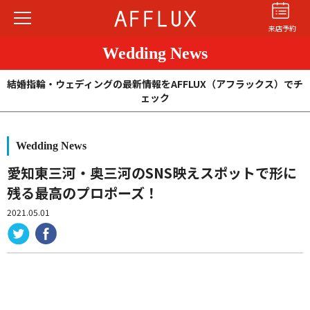
来店予約
Wedding News
結婚指輪・ウェディングの最新情報をAFFLUX（アフラックス）でチ
ェック
Wedding News
結婚指輪
婚約指輪
パーフェクト
セットリング
愛知東三河・奥三河のSNS映えスポットで形に
残る最高のプロポーズ！
商品カテゴリ
2021.05.01
ショップ
AFFLUXについて
AFFLUXの永久保証®
無限大のオーダーメイド
ゆびわ言葉®