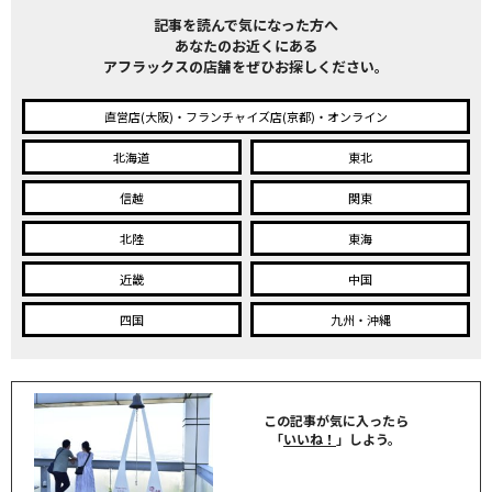
記事を読んで気になった方へ
あなたのお近くにある
アフラックスの店舗をぜひお探しください。
直営店(大阪)・フランチャイズ店(京都)・オンライン
北海道
東北
信越
関東
北陸
東海
近畿
中国
四国
九州・沖縄
この記事が気に入ったら
「
いいね！
」しよう。