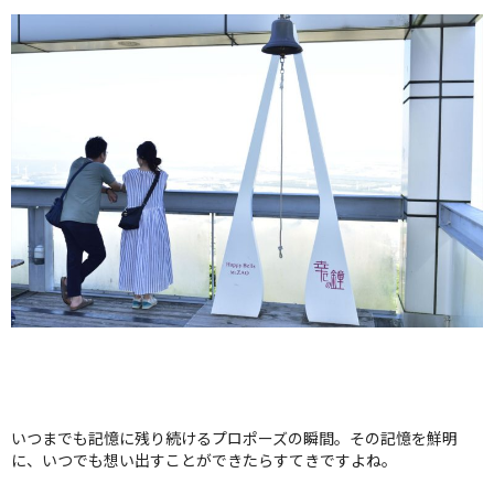
クオリティ
AFFLUXダイヤモンド
サービス
お役立ち記事
フェア・ニュース
ブログ・お客様の声
カタログ請求
06-7777-7370
受付時間 11:00〜19:00/火曜日定休
|
|
よくあるご質問
会社概要
採用情報
|
お問い合わせ
プライバシーポリシー
いつまでも記憶に残り続けるプロポーズの瞬間。その記憶を鮮明
に、いつでも想い出すことができたらすてきですよね。