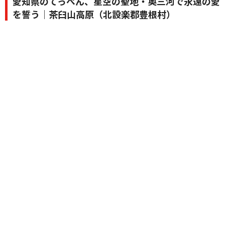
愛知県のてっぺん、星空の聖地・奥三河で永遠の愛
を誓う｜茶臼山高原（北設楽郡豊根村）