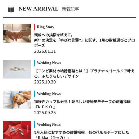
NEW ARRIVAL
新着記事
Ring Story
親戚への挨拶を終えて。
新年の決意を「ゆびわ言葉®」に託す、1月の指輪選びとプロ
ポーズ
2026.01.11
Wedding News
【コンビ素材の結婚指輪とは？】プラチナ×ゴールドで叶え
る、ふたりらしいデザイン
2025.10.30
Wedding News
猫好きカップル必見！愛らしい夫婦猫モチーフの結婚指輪
『N.E.K.O.』
2025.09.25
Wedding News
9月入籍におすすめの結婚指輪。菊の花をモチーフにした
「Kikka（キッカ）」