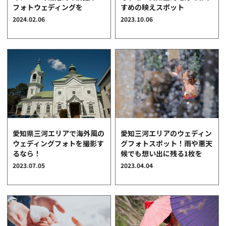
フォトウェディングを
すめの映えスポット
クオリティ
2024.02.06
2023.10.06
AFFLUXダイヤモンド
サービス
お役立ち記事
フェア・ニュース
ブログ・お客様の声
カタログ請求
06-7777-7370
愛知県三河エリアで海外風の
愛知三河エリアのウェディン
ウェディングフォトを撮影す
グフォトスポット！雨や悪天
受付時間 11:00〜19:00/火曜日定休
るなら！
候でも想い出に残る1枚を
2023.07.05
2023.04.04
|
|
よくあるご質問
会社概要
採用情報
|
お問い合わせ
プライバシーポリシー