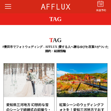
来店予約
TAG
T
AG
#豊田市でフォトウェディング - AFFLUX |愛する人へ贈るゆびわ言葉®がついた
婚約・結婚指輪
結婚指輪
婚約指輪
パーフェクト
セットリング
商品カテゴリ
ショップ
AFFLUXについて
AFFLUXの永久保証®
無限大のオーダーメイド
愛知県三河地方 幻想的な雪
紅葉シーンのウェディングフ
のシーンで結婚式の前撮り・
ォトを！愛知三河地方でおす
ゆびわ言葉®