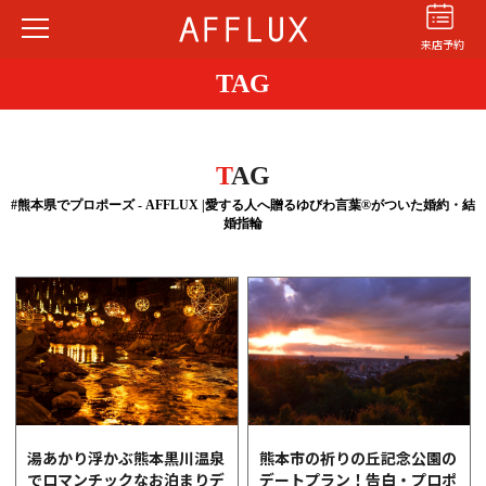
来店予約
TAG
T
AG
#熊本県でプロポーズ - AFFLUX |愛する人へ贈るゆびわ言葉®がついた婚約・結
婚指輪
結婚指輪
婚約指輪
パーフェクト
セットリング
商品カテゴリ
ショップ
AFFLUXについて
AFFLUXの永久保証®
無限大のオーダーメイド
熊本市の祈りの丘記念公園の
湯あかり浮かぶ熊本黒川温泉
デートプラン！告白・プロポ
でロマンチックなお泊まりデ
ゆびわ言葉®