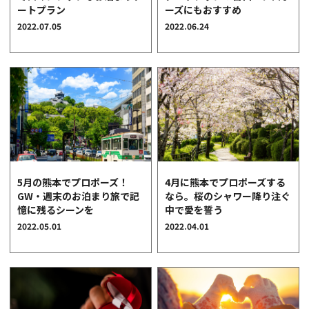
ーズにもおすすめ
ートプラン
クオリティ
2022.06.24
2022.07.05
AFFLUXダイヤモンド
サービス
お役立ち記事
フェア・ニュース
ブログ・お客様の声
カタログ請求
06-7777-7370
5月の熊本でプロポーズ！
4月に熊本でプロポーズする
GW・週末のお泊まり旅で記
なら。桜のシャワー降り注ぐ
受付時間 11:00〜19:00/火曜日定休
憶に残るシーンを
中で愛を誓う
2022.05.01
2022.04.01
|
|
よくあるご質問
会社概要
採用情報
|
お問い合わせ
プライバシーポリシー