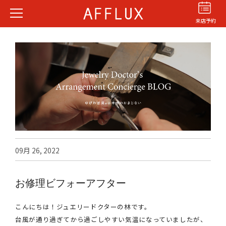
来店予約
結婚指輪
婚約指輪
パーフェクト
セットリング
09月 26, 2022
商品カテゴリ
ショップ
お修理ビフォーアフター
AFFLUXについて
AFFLUXの永久保証®
こんにちは！ジュエリードクターの林です。
無限大のオーダーメイド
台風が通り過ぎてから過ごしやすい気温になっていましたが、
ゆびわ言葉®