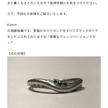
また暑くなるとのことなので皆様体調にお気をつけください。
クオリティ
AFFLUXダイヤモンド
さて、今回もお修理をご紹介いたします。
サービス
Kamm
お役立ち記事
の結婚指輪です。表面のダイヤモンドをすべてブラックダイヤ
フェア・ニュース
モンドにされておりますね！素敵なアレンジバージョンです
ブログ・お客様の声
✧˖°
カタログ請求
【元の状態】
06-7777-7370
受付時間 11:00〜19:00/火曜日定休
|
|
よくあるご質問
会社概要
採用情報
|
お問い合わせ
プライバシーポリシー