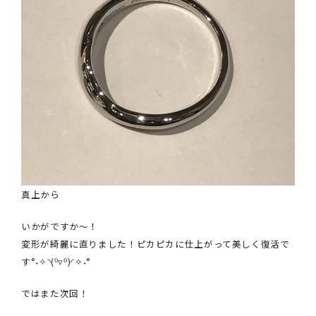
真上から
いかがですか～！
変形が綺麗に直りました！ピカピカに仕上がって美しく復活で
す°˖✧◝(⁰▿⁰)◜✧˖°
ではまた次回！