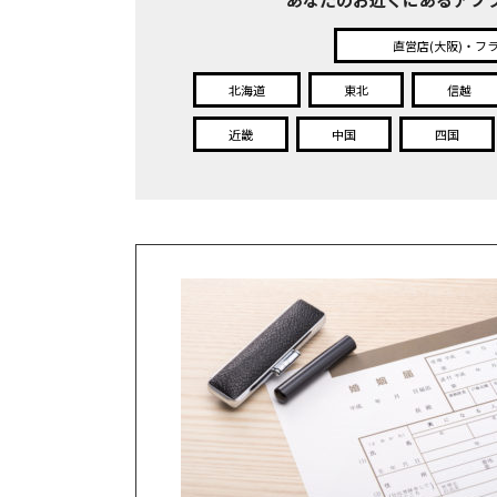
直営店(大阪)・フ
北海道
東北
信越
近畿
中国
四国