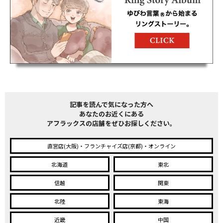
記事を読んで気になった方へ
あなたのお近くにある
アフラックスの店舗をぜひお探しください。
直営店(大阪)・フランチャイズ店(京都)・オンライン
北海道
東北
信越
関東
北陸
東海
近畿
中国