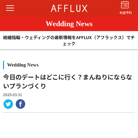
来店予約
Wedding News
結婚指輪・ウェディングの最新情報をAFFLUX（アフラックス）でチ
ェック
Wedding News
結婚指輪
婚約指輪
パーフェクト
セットリング
今日のデートはどこに行く？まんねりにならな
いプランづくり
商品カテゴリ
2020.03.31
ショップ
AFFLUXについて
AFFLUXの永久保証®
無限大のオーダーメイド
ゆびわ言葉®