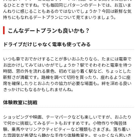
るひとときですね。でも毎回同じパターンのデートでは、お互いま
んねりに感じることもあるのではないでしょうか？今回は新鮮な気
持ちにもなれるデートプランについて見てまいりましょう。
こんなデートプランも良いかも？
ドライブだけじゃなく電車も使ってみる
いつも車でおでかけすることが多いおふたりなら、たまには電車で
お出かけしてみてはいかがでしょうか？駅でそわそわと電車を待つ
時間、窓の外を流れる景色、初めて辿り着く駅など、ちょっとした
新鮮さが満載です。路線を調べて切符を買ったり、座れるように座
席を確保したりとおふたりの協力が必要な場面も。絆を深める良い
きっかけにもなるかもしれませんね。
体験教室に挑戦
ショッピングや映画、テーマパークなども楽しいですが、おふたり
で何かに挑戦してみるデートもおすすめです。小物作りや陶芸体
験、乗馬やマリンアクティビティーなど種類もさまざま。落ち着い
た雰囲気が希望なら静かな手作り体験教室を。せっかくなら思いき