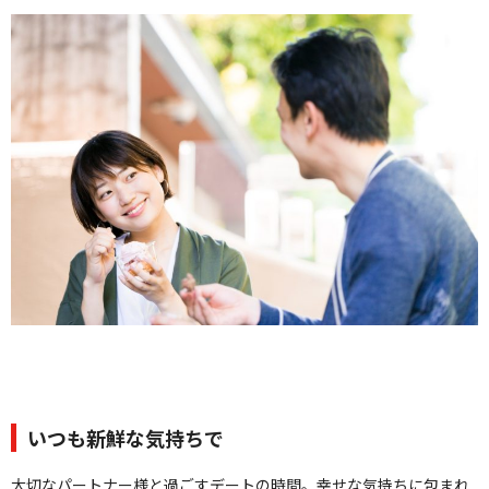
クオリティ
AFFLUXダイヤモンド
サービス
お役立ち記事
フェア・ニュース
ブログ・お客様の声
カタログ請求
06-7777-7370
受付時間 11:00〜19:00/火曜日定休
|
|
よくあるご質問
会社概要
採用情報
|
お問い合わせ
プライバシーポリシー
いつも新鮮な気持ちで
大切なパートナー様と過ごすデートの時間。幸せな気持ちに包まれ