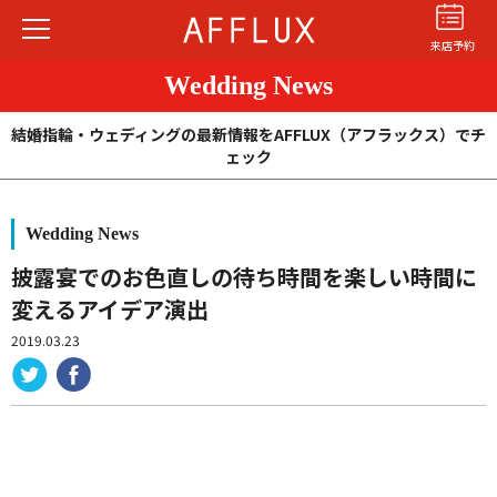
来店予約
Wedding News
結婚指輪・ウェディングの最新情報をAFFLUX（アフラックス）でチ
ェック
Wedding News
結婚指輪
婚約指輪
パーフェクト
セットリング
披露宴でのお色直しの待ち時間を楽しい時間に
変えるアイデア演出
商品カテゴリ
2019.03.23
ショップ
AFFLUXについて
AFFLUXの永久保証®
無限大のオーダーメイド
ゆびわ言葉®