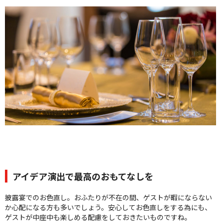
クオリティ
AFFLUXダイヤモンド
サービス
お役立ち記事
フェア・ニュース
ブログ・お客様の声
カタログ請求
06-7777-7370
受付時間 11:00〜19:00/火曜日定休
|
|
よくあるご質問
会社概要
採用情報
アイデア演出で最高のおもてなしを
|
お問い合わせ
プライバシーポリシー
披露宴でのお色直し。おふたりが不在の間、ゲストが暇にならない
か心配になる方も多いでしょう。安心してお色直しをする為にも、
ゲストが中座中も楽しめる配慮をしておきたいものですね。