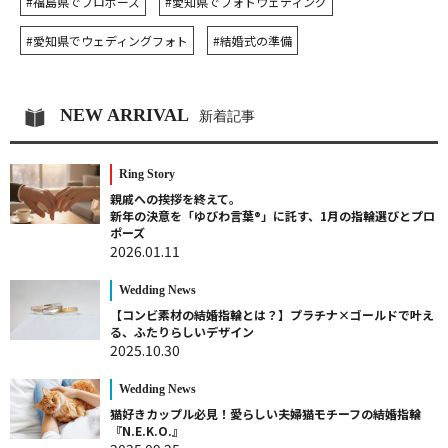
#福島県でプロポーズ
#愛知県でフォトウェディング
#愛知県でウェディングフォト
#結婚式の準備
NEW ARRIVAL
新着記事
Ring Story
親戚への挨拶を終えて。
新年の決意を「ゆびわ言葉®」に託す、1月の指輪選びとプロ
ポーズ
2026.01.11
Wedding News
【コンビ素材の結婚指輪とは？】プラチナ×ゴールドで叶え
る、ふたりらしいデザイン
2025.10.30
Wedding News
猫好きカップル必見！愛らしい夫婦猫モチーフの結婚指輪
『N.E.K.O.』