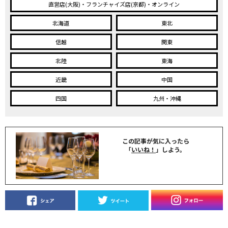
直営店(大阪)・フランチャイズ店(京都)・オンライン
北海道
東北
信越
関東
北陸
東海
近畿
中国
四国
九州・沖縄
この記事が気に入ったら
「
いいね！
」しよう。