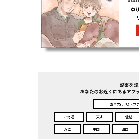
記事を読
あなたのお近くにある
アフ
直営店(大阪)・フ
北海道
東北
信越
近畿
中国
四国