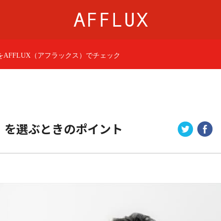
AFFLUX（アフラックス）でチェック
商品カテゴリ
AFFLUXについて
婚約指輪
AFFLUXの永久保証®
結婚指輪
無限大のオーダーメ
パーフェクトセットリング
ゆびわ言葉®
）を選ぶときのポイント
50歳からの結婚指輪
クオリティ
ジュエリー
AFFLUXダイヤモンド
ベビーリング・ブレス
サービス
ショップ
店舗一覧