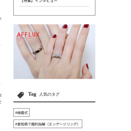
【特集】インタビュー
い
Tag
人気のタグ
ポ
を
#結婚式
#愛知県で婚約指輪（エンゲージリング）