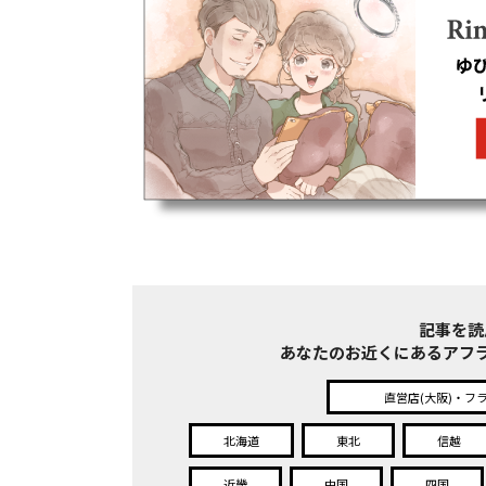
記事を読
あなたのお近くにある
アフ
直営店(大阪)・フ
北海道
東北
信越
近畿
中国
四国