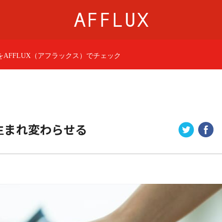
AFFLUX（アフラックス）でチェック
商品カテゴリ
AFFLUXについて
婚約指輪
AFFLUXの永久保証®
結婚指輪
無限大のオーダーメ
パーフェクトセットリング
ゆびわ言葉®
生まれ変わらせる
50歳からの結婚指輪
クオリティ
ジュエリー
AFFLUXダイヤモンド
ベビーリング・ブレス
サービス
ショップ
店舗一覧