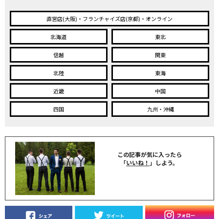
直営店(大阪)・フランチャイズ店(京都)・オンライン
北海道
東北
信越
関東
北陸
東海
近畿
中国
四国
九州・沖縄
この記事が気に入ったら
「
いいね！
」しよう。