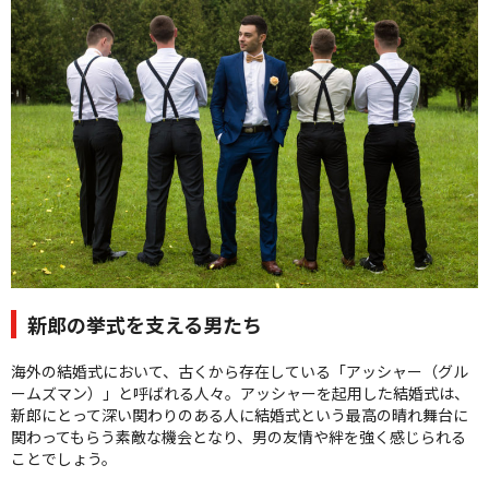
クオリティ
AFFLUXダイヤモンド
サービス
お役立ち記事
フェア・ニュース
ブログ・お客様の声
カタログ請求
06-7777-7370
受付時間 11:00〜19:00/火曜日定休
新郎の挙式を支える男たち
|
|
海外の結婚式において、古くから存在している「アッシャー（グル
よくあるご質問
会社概要
採用情報
ームズマン）」と呼ばれる人々。アッシャーを起用した結婚式は、
|
お問い合わせ
プライバシーポリシー
新郎にとって深い関わりのある人に結婚式という最高の晴れ舞台に
関わってもらう素敵な機会となり、男の友情や絆を強く感じられる
ことでしょう。