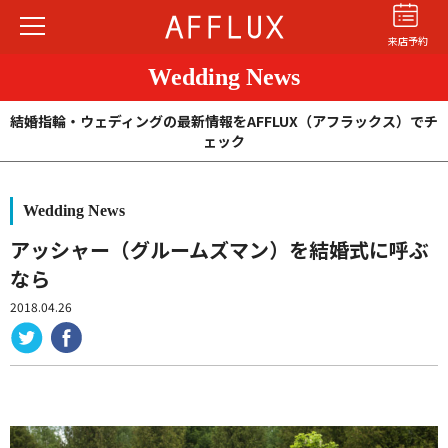
来店予約
Wedding News
結婚指輪・ウェディングの最新情報をAFFLUX（アフラックス）でチ
ェック
Wedding News
結婚指輪
婚約指輪
パーフェクト
セットリング
アッシャー（グルームズマン）を結婚式に呼ぶ
なら
商品カテゴリ
2018.04.26
ショップ
AFFLUXについて
AFFLUXの永久保証®
無限大のオーダーメイド
ゆびわ言葉®