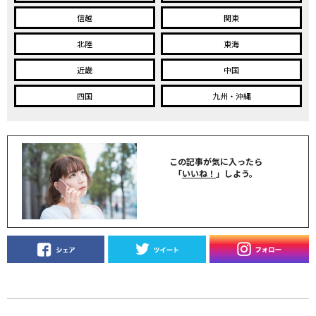
信越
関東
北陸
東海
近畿
中国
四国
九州・沖縄
この記事が気に入ったら
「
いいね！
」しよう。