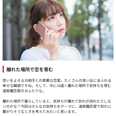
クオリティ
AFFLUXダイヤモンド
サービス
お役立ち記事
フェア・ニュース
ブログ・お客様の声
カタログ請求
06-7777-7370
離れた場所で恋を育む
受付時間 11:00〜19:00/火曜日定休
想いをよせるお相手との素敵な恋愛。たくさんの思い出にあふれる
幸せな瞬間ですね。そして、中には遠く離れた場所で気持ちを育む
|
|
よくあるご質問
会社概要
採用情報
遠距離恋愛のおふたりも。
|
お問い合わせ
プライバシーポリシー
離れた場所で暮らしていると、気持ちが離れて別れが訪れたりしな
いのかな？今回はそんなお気持ちをテーマに、遠距離恋愛で別れに
繋がりそうなときを考えてみたいと思います。