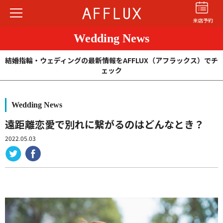
来店予約
Wedding News
結婚指輪・ウェディングの最新情報をAFFLUX（アフラックス）でチ
ェック
Wedding News
結婚指輪
婚約指輪
パーフェクト
セットリング
遠距離恋愛で別れに繋がるのはどんなとき？
2022.05.03
商品カテゴリ
ショップ
AFFLUXについて
AFFLUXの永久保証®
無限大のオーダーメイド
ゆびわ言葉®