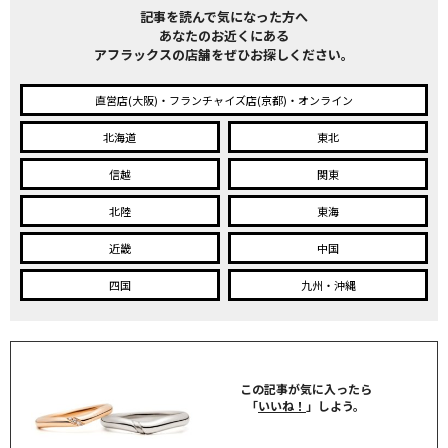
記事を読んで気になった方へ
あなたのお近くにある
アフラックスの店舗をぜひお探しください。
直営店(大阪)・フランチャイズ店(京都)・オンライン
北海道
東北
信越
関東
北陸
東海
近畿
中国
四国
九州・沖縄
この記事が気に入ったら
「
いいね！
」しよう。