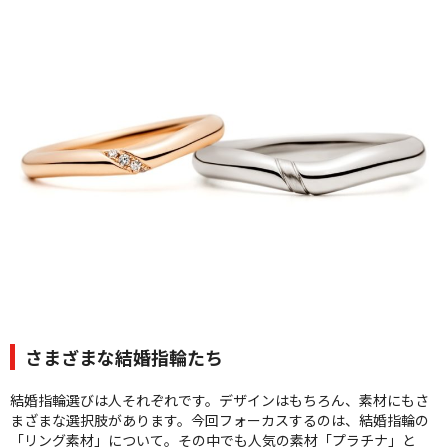
クオリティ
AFFLUXダイヤモンド
サービス
お役立ち記事
フェア・ニュース
ブログ・お客様の声
カタログ請求
06-7777-7370
受付時間 11:00〜19:00/火曜日定休
|
|
よくあるご質問
会社概要
採用情報
さまざまな結婚指輪たち
|
お問い合わせ
プライバシーポリシー
結婚指輪選びは人それぞれです。デザインはもちろん、素材にもさ
まざまな選択肢があります。今回フォーカスするのは、結婚指輪の
「リング素材」について。その中でも人気の素材「プラチナ」と