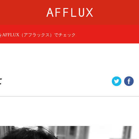
AFFLUX（アフラックス）でチェック
商品カテゴリ
AFFLUXについて
婚約指輪
AFFLUXの永久保証®
結婚指輪
無限大のオーダーメ
パーフェクトセットリング
ゆびわ言葉®
て
50歳からの結婚指輪
クオリティ
ジュエリー
AFFLUXダイヤモンド
ベビーリング・ブレス
サービス
ショップ
店舗一覧