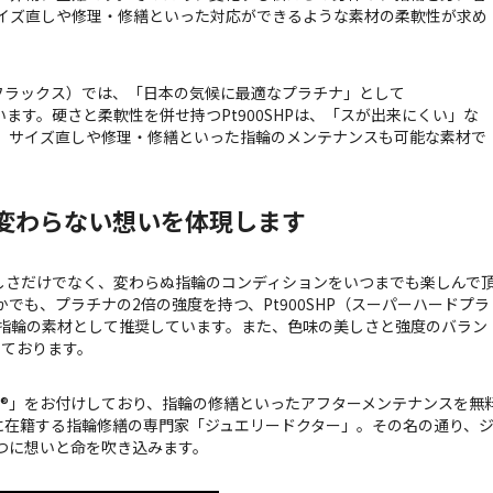
イズ直しや修理・修繕といった対応ができるような素材の柔軟性が求め
アフラックス）では、「日本の気候に最適なプラチナ」として
います。硬さと柔軟性を併せ持つPt900SHPは、「スが出来にくい」な
、サイズ直しや修理・修繕といった指輪のメンテナンスも可能な素材で
の変わらない想いを体現します
美しさだけでなく、変わらぬ指輪のコンディションをいつまでも楽しんで
でも、プラチナの2倍の強度を持つ、Pt900SHP（スーパーハードプラ
指輪の素材として推奨しています。また、色味の美しさと強度のバラン
っております。
®
」をお付けしており、指輪の修繕といったアフターメンテナンスを無
Xに在籍する指輪修繕の専門家「ジュエリードクター」。その名の通り、
つに想いと命を吹き込みます。