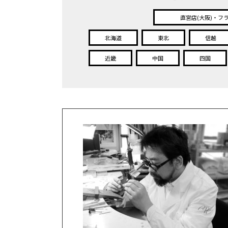
直営店(大阪)・フ
北海道
東北
信越
近畿
中国
四国