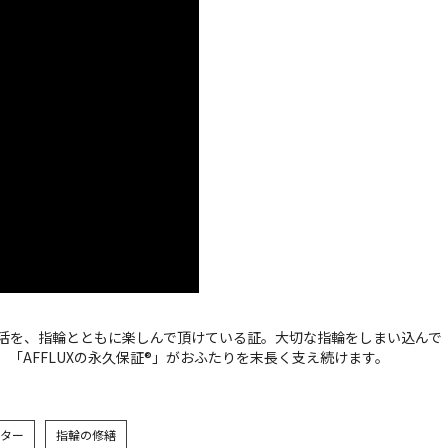
活を、指輪とともに楽しんで頂けている証。大切な指輪をしまい込んで
「AFFLUXの永久保証
®
」がおふたりを末長く支え続けます。
クター
指輪の修繕