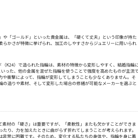
」や「ゴールド」といった貴金属は、「硬くて丈夫」という印象が持た
柔らかさが特徴に挙げられ、加工のしやすさからジュエリーに用いられ
ールド（K24）で造られた指輪は、素材の特徴から変形しやすく、結婚指輪
18といった、他の金属を混ぜた指輪を使うことで強度を高めたものが主流
力や衝撃によって、指輪が変形してしまうことも少なくありません。そ
輪の造りや素材、そして変形した場合の修繕が可能なメーカーを選ぶと
て素材の「硬さ」は重要ですが、「柔軟性」またも欠かすことができま
ったり、力を加えたときに曲がらず折れてしまうことが考えられます。
は非常に困難です。そのため、変化する私たちの身体や、指輪を身に着