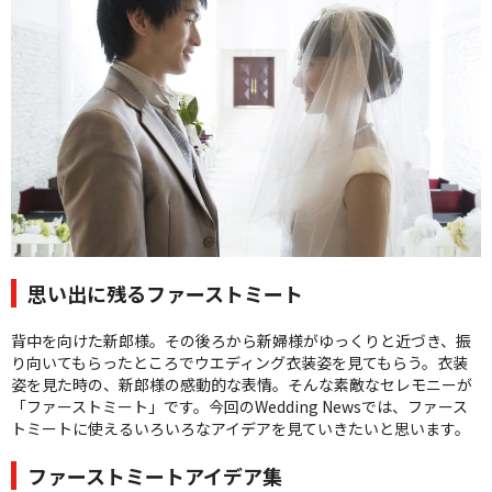
クオリティ
AFFLUXダイヤモンド
サービス
お役立ち記事
フェア・ニュース
ブログ・お客様の声
カタログ請求
06-7777-7370
思い出に残るファーストミート
受付時間 11:00〜19:00/火曜日定休
背中を向けた新郎様。その後ろから新婦様がゆっくりと近づき、振
り向いてもらったところでウエディング衣装姿を見てもらう。衣装
|
|
よくあるご質問
会社概要
採用情報
姿を見た時の、新郎様の感動的な表情。そんな素敵なセレモニーが
|
お問い合わせ
プライバシーポリシー
「ファーストミート」です。今回のWedding Newsでは、ファース
トミートに使えるいろいろなアイデアを見ていきたいと思います。
ファーストミートアイデア集