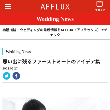
来店予約
Wedding News
結婚指輪・ウェディングの最新情報をAFFLUX（アフラックス）でチ
ェック
Wedding News
結婚指輪
婚約指輪
パーフェクト
セットリング
思い出に残るファーストミートのアイデア集
2021.05.27
商品カテゴリ
ショップ
AFFLUXについて
AFFLUXの永久保証®
無限大のオーダーメイド
ゆびわ言葉®