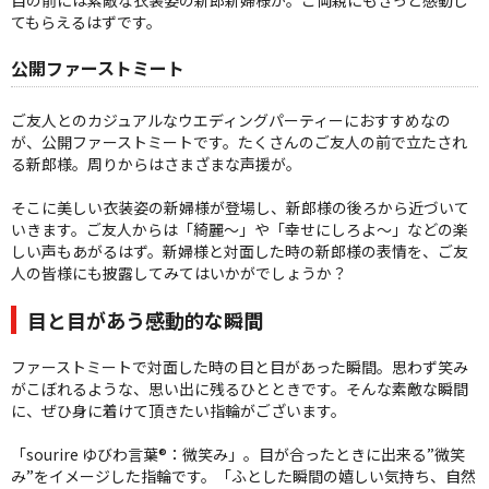
てもらえるはずです。
公開ファーストミート
ご友人とのカジュアルなウエディングパーティーにおすすめなの
が、公開ファーストミートです。たくさんのご友人の前で立たされ
る新郎様。周りからはさまざまな声援が。
そこに美しい衣装姿の新婦様が登場し、新郎様の後ろから近づいて
いきます。ご友人からは「綺麗～」や「幸せにしろよ～」などの楽
しい声もあがるはず。新婦様と対面した時の新郎様の表情を、ご友
人の皆様にも披露してみてはいかがでしょうか？
目と目があう感動的な瞬間
ファーストミートで対面した時の目と目があった瞬間。思わず笑み
がこぼれるような、思い出に残るひとときです。そんな素敵な瞬間
に、ぜひ身に着けて頂きたい指輪がございます。
「sourire ゆびわ言葉®：微笑み」。目が合ったときに出来る”微笑
み”をイメージした指輪です。「ふとした瞬間の嬉しい気持ち、自然