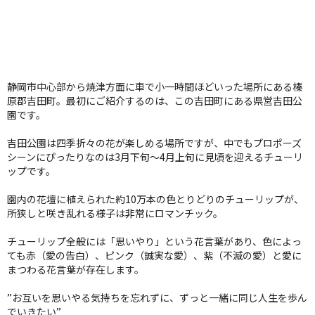
静岡市中心部から焼津方面に車で小一時間ほどいった場所にある榛
原郡吉田町。最初にご紹介するのは、この吉田町にある県営吉田公
園です。
吉田公園は四季折々の花が楽しめる場所ですが、中でもプロポーズ
シーンにぴったりなのは3月下旬～4月上旬に見頃を迎えるチューリ
ップです。
園内の花壇に植えられた約10万本の色とりどりのチューリップが、
所狭しと咲き乱れる様子は非常にロマンチック。
チューリップ全般には「思いやり」という花言葉があり、色によっ
ても赤（愛の告白）、ピンク（誠実な愛）、紫（不滅の愛）と愛に
まつわる花言葉が存在します。
”お互いを思いやる気持ちを忘れずに、ずっと一緒に同じ人生を歩ん
でいきたい”