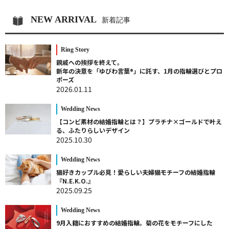
NEW ARRIVAL
新着記事
Ring Story
親戚への挨拶を終えて。
新年の決意を「ゆびわ言葉®」に託す、1月の指輪選びとプロ
ポーズ
2026.01.11
Wedding News
【コンビ素材の結婚指輪とは？】プラチナ×ゴールドで叶え
る、ふたりらしいデザイン
2025.10.30
Wedding News
猫好きカップル必見！愛らしい夫婦猫モチーフの結婚指輪
『N.E.K.O.』
2025.09.25
Wedding News
9月入籍におすすめの結婚指輪。菊の花をモチーフにした