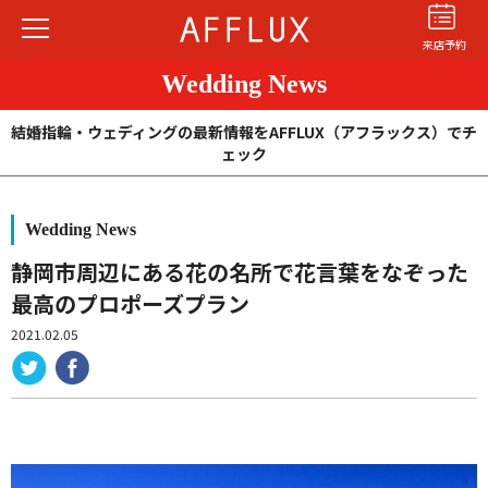
来店予約
Wedding News
結婚指輪・ウェディングの最新情報をAFFLUX（アフラックス）でチ
ェック
Wedding News
結婚指輪
婚約指輪
パーフェクト
セットリング
静岡市周辺にある花の名所で花言葉をなぞった
最高のプロポーズプラン
商品カテゴリ
2021.02.05
ショップ
AFFLUXについて
AFFLUXの永久保証®
無限大のオーダーメイド
ゆびわ言葉®