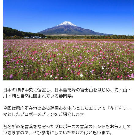
クオリティ
AFFLUXダイヤモンド
サービス
お役立ち記事
フェア・ニュース
ブログ・お客様の声
カタログ請求
06-7777-7370
受付時間 11:00〜19:00/火曜日定休
日本のほぼ中央に位置し、日本最高峰の富士山をはじめ、海・山・
川・湖と自然に囲まれている静岡県。
|
|
よくあるご質問
会社概要
採用情報
今回は県庁所在地のある静岡市を中心としたエリアで「花」をテー
|
お問い合わせ
プライバシーポリシー
マとしたプロポーズプランをご紹介します。
各名所の花言葉をなぞったプロポーズの言葉のヒントもお伝えして
いきますので、ぜひ参考にしていただければと思います。