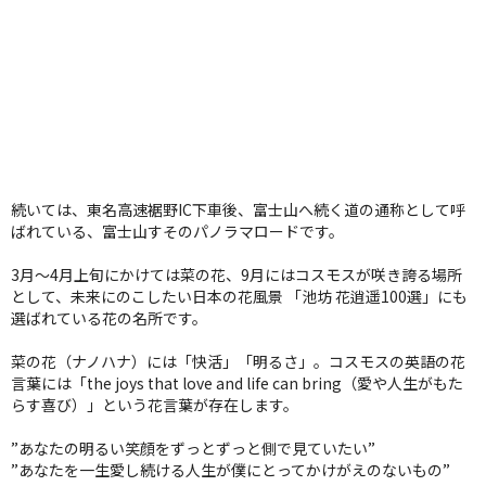
続いては、東名高速裾野IC下車後、富士山へ続く道の通称として呼
ばれている、富士山すそのパノラマロードです。
3月～4月上旬にかけては菜の花、9月にはコスモスが咲き誇る場所
として、未来にのこしたい日本の花風景 「池坊 花逍遥100選」にも
選ばれている花の名所です。
菜の花（ナノハナ）には「快活」「明るさ」。コスモスの英語の花
言葉には「the joys that love and life can bring（愛や人生がもた
らす喜び）」という花言葉が存在します。
”あなたの明るい笑顔をずっとずっと側で見ていたい”
”あなたを一生愛し続ける人生が僕にとってかけがえのないもの”