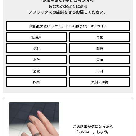
記事を読んで気になった方へ
あなたのお近くにある
アフラックスの店舗をぜひお探しください。
直営店(大阪)・フランチャイズ店(京都)・オンライン
北海道
東北
信越
関東
北陸
東海
近畿
中国
四国
九州・沖縄
この記事が気に入ったら
「
いいね！
」しよう。