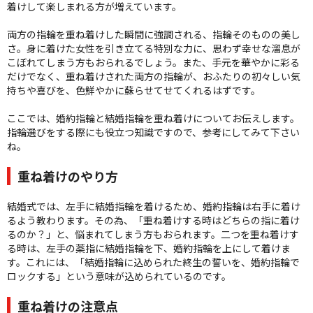
着けして楽しまれる方が増えています。
両方の指輪を重ね着けした瞬間に強調される、指輪そのものの美し
さ。身に着けた女性を引き立てる特別な力に、思わず幸せな溜息が
こぼれてしまう方もおられるでしょう。また、手元を華やかに彩る
だけでなく、重ね着けされた両方の指輪が、おふたりの初々しい気
持ちや喜びを、色鮮やかに蘇らせてせてくれるはずです。
ここでは、婚約指輪と結婚指輪を重ね着けについてお伝えします。
指輪選びをする際にも役立つ知識ですので、参考にしてみて下さい
ね。
重ね着けのやり方
結婚式では、左手に結婚指輪を着けるため、婚約指輪は右手に着け
るよう教わります。その為、「重ね着けする時はどちらの指に着け
るのか？」と、悩まれてしまう方もおられます。二つを重ね着けす
る時は、左手の薬指に結婚指輪を下、婚約指輪を上にして着けま
す。これには、「結婚指輪に込められた終生の誓いを、婚約指輪で
ロックする」という意味が込められているのです。
重ね着けの注意点