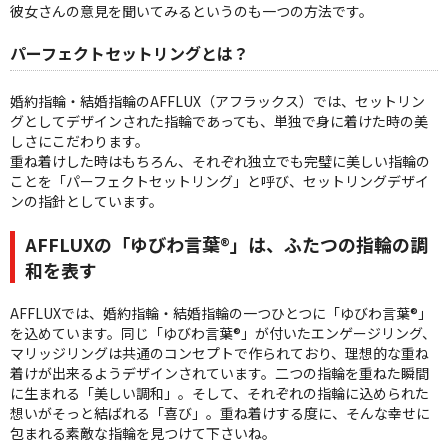
彼女さんの意見を聞いてみるというのも一つの方法です。
パーフェクトセットリングとは？
婚約指輪・結婚指輪のAFFLUX（アフラックス）では、セットリン
グとしてデザインされた指輪であっても、単独で身に着けた時の美
しさにこだわります。
重ね着けした時はもちろん、それぞれ独立でも完璧に美しい指輪の
ことを「パーフェクトセットリング」と呼び、セットリングデザイ
ンの指針としています。
AFFLUXの「ゆびわ言葉
®
」は、ふたつの指輪の調
和を表す
AFFLUXでは、婚約指輪・結婚指輪の一つひとつに「ゆびわ言葉
®
」
を込めています。同じ「ゆびわ言葉
®
」が付いたエンゲージリング、
マリッジリングは共通のコンセプトで作られており、理想的な重ね
着けが出来るようデザインされています。二つの指輪を重ねた瞬間
に生まれる「美しい調和」。そして、それぞれの指輪に込められた
想いがそっと結ばれる「喜び」。重ね着けする度に、そんな幸せに
包まれる素敵な指輪を見つけて下さいね。