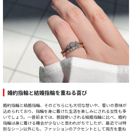
クオリティ
AFFLUXダイヤモンド
サービス
お役立ち記事
フェア・ニュース
ブログ・お客様の声
カタログ請求
06-7777-7370
受付時間 11:00〜19:00/火曜日定休
婚約指輪と結婚指輪を重ねる喜び
|
|
よくあるご質問
会社概要
採用情報
婚約指輪と結婚指輪、そのどちらにも大切な想いや、誓いの意味が
|
お問い合わせ
プライバシーポリシー
込められており、指輪を身に着けた生活を楽しみにされる女性も多
いでしょう。一昔前までは、普段使いされる結婚指輪に比べ、婚約
指輪は身に着ける機会が少ないと思われがちでしたが、最近では特
別なシーン以外にも、ファッションのアクセントとして両方を重ね