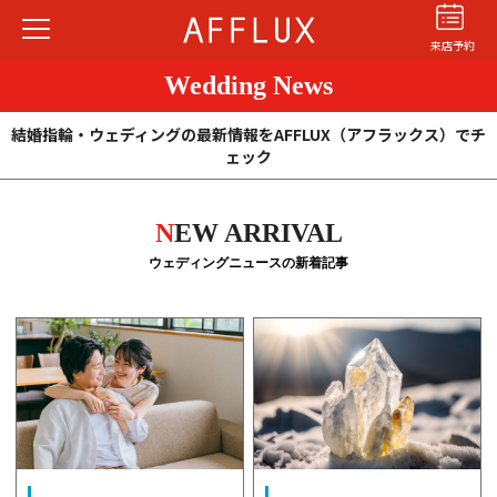
来店予約
Wedding News
結婚指輪・ウェディングの最新情報をAFFLUX（アフラックス）でチ
ェック
N
EW ARRIVAL
結婚指輪
婚約指輪
パーフェクト
ウェディングニュースの新着記事
セットリング
商品カテゴリ
ショップ
AFFLUXについて
AFFLUXの永久保証®
無限大のオーダーメイド
ゆびわ言葉®