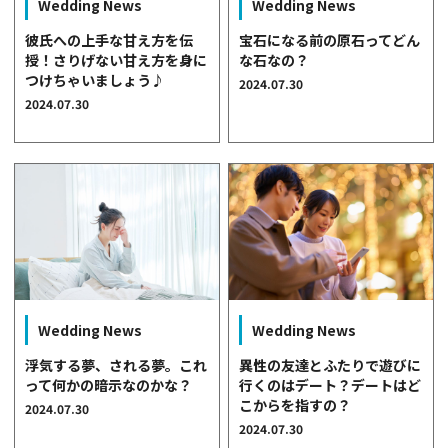
Wedding News
Wedding News
クオリティ
彼氏への上手な甘え方を伝
宝石になる前の原石ってどん
AFFLUXダイヤモンド
授！さりげない甘え方を身に
な石なの？
サービス
つけちゃいましょう♪
2024.07.30
お役立ち記事
2024.07.30
フェア・ニュース
ブログ・お客様の声
カタログ請求
06-7777-7370
受付時間 11:00〜19:00/火曜日定休
Wedding News
Wedding News
|
|
よくあるご質問
会社概要
採用情報
浮気する夢、される夢。これ
異性の友達とふたりで遊びに
|
お問い合わせ
プライバシーポリシー
って何かの暗示なのかな？
行くのはデート？デートはど
こからを指すの？
2024.07.30
2024.07.30