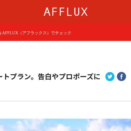
AFFLUX（アフラックス）でチェック
商品カテゴリ
AFFLUXについて
婚約指輪
AFFLUXの永久保証®
結婚指輪
無限大のオーダーメ
パーフェクトセットリング
ゆびわ言葉®
ートプラン。告白やプロポーズに
50歳からの結婚指輪
クオリティ
ジュエリー
AFFLUXダイヤモンド
ベビーリング・ブレス
サービス
ショップ
店舗一覧