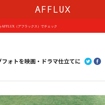
AFFLUX（アフラックス）でチェック
商品カテゴリ
AFFLUXについて
婚約指輪
AFFLUXの永久保証®
結婚指輪
無限大のオーダーメ
パーフェクトセットリング
ゆびわ言葉®
グフォトを映画・ドラマ仕立てに
50歳からの結婚指輪
クオリティ
ジュエリー
AFFLUXダイヤモンド
ベビーリング・ブレス
サービス
ショップ
店舗一覧