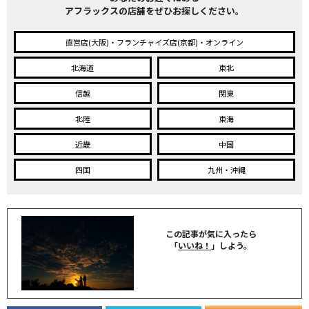
アフラックスの店舗をぜひお探しください。
直営店(大阪)・フランチャイズ店(京都)・オンライン
北海道
東北
信越
関東
北陸
東海
近畿
中国
四国
九州・沖縄
この記事が気に入ったら
「
いいね！
」しよう。