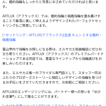
ん、婚約指輪もしっかりと写真におさめていただければと思いま
す。
AFFLUX（アフラックス）では、婚約指輪と結婚指輪を重ね着けす
ることで最高に美しく映えるようデザインされたパーフェクトセッ
トリングもご用意しています。
▷
セットリング – AFFLUX(アフラックス)|生涯 キュン とする婚約・
結婚指輪
富山市内で指輪をお探しになる際は、エルサカエ総曲輪店にぜひお
立ち寄りください。AFFLUX（アフラックス）のプレミアムパートナ
ーショップである同店では、豊富なラインナップから指輪選びをお
楽しみいただけます。
また、エルサカエ唯一のブライダル専門店として、スタッフ一同お
ふたりのプロポーズストーリーに相応しいデザインの指輪を見つけ
るお手伝いをさせていただきますので、お気軽にご相談ください。
AFFLUXのエンゲージリングには、パートナー様への想いを「ゆび
わ言葉®」にして贈ることができます。
▷
ゆびわ言葉について | AFFLUX（ アフラックス ） アフターメンテ