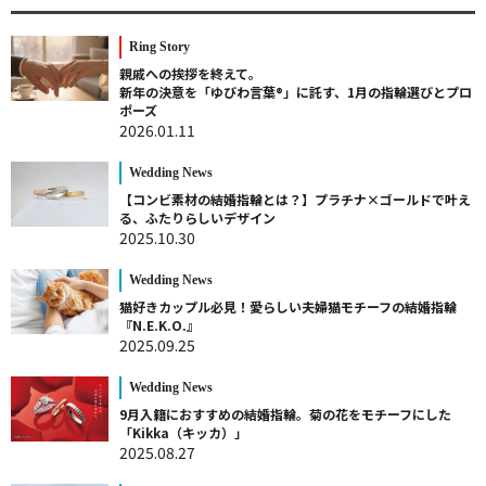
Ring Story
親戚への挨拶を終えて。
新年の決意を「ゆびわ言葉®」に託す、1月の指輪選びとプロ
ポーズ
2026.01.11
Wedding News
【コンビ素材の結婚指輪とは？】プラチナ×ゴールドで叶え
る、ふたりらしいデザイン
2025.10.30
Wedding News
猫好きカップル必見！愛らしい夫婦猫モチーフの結婚指輪
『N.E.K.O.』
2025.09.25
Wedding News
9月入籍におすすめの結婚指輪。菊の花をモチーフにした
「Kikka（キッカ）」
2025.08.27