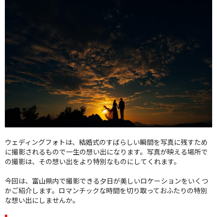
クオリティ
AFFLUXダイヤモンド
サービス
お役立ち記事
フェア・ニュース
ブログ・お客様の声
カタログ請求
06-7777-7370
受付時間 11:00〜19:00/火曜日定休
ウェディングフォトは、結婚式のすばらしい瞬間を写真に残すため
に撮影されるもので一生の想い出になります。写真が映える場所で
の撮影は、その想い出をより特別なものにしてくれます。
|
|
よくあるご質問
会社概要
採用情報
|
お問い合わせ
プライバシーポリシー
今回は、富山県内で撮影できる夕日が美しいロケーションをいくつ
かご紹介します。ロマンチックな時間を切り取っておふたりの特別
な想い出にしませんか。