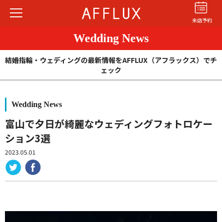
来店予約
Wedding News
結婚指輪・ウェディングの最新情報をAFFLUX（アフラックス）でチ
ェック
Wedding News
結婚指輪
婚約指輪
パーフェクト
セットリング
富山で夕日が綺麗なウェディングフォトロケー
ション3選
商品カテゴリ
2023.05.01
ショップ
AFFLUXについて
AFFLUXの永久保証®
無限大のオーダーメイド
ゆびわ言葉®