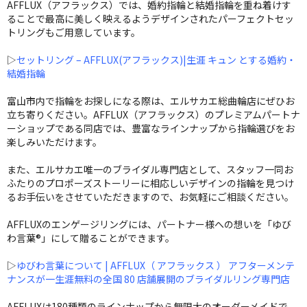
AFFLUX（アフラックス）では、婚約指輪と結婚指輪を重ね着けす
ることで最高に美しく映えるようデザインされたパーフェクトセッ
トリングもご用意しています。
▷
セットリング – AFFLUX(アフラックス)|生涯 キュン とする婚約・
結婚指輪
富山市内で指輪をお探しになる際は、エルサカエ総曲輪店にぜひお
立ち寄りください。AFFLUX（アフラックス）のプレミアムパートナ
ーショップである同店では、豊富なラインナップから指輪選びをお
楽しみいただけます。
また、エルサカエ唯一のブライダル専門店として、スタッフ一同お
ふたりのプロポーズストーリーに相応しいデザインの指輪を見つけ
るお手伝いをさせていただきますので、お気軽にご相談ください。
AFFLUXのエンゲージリングには、パートナー様への想いを「ゆび
わ言葉®」にして贈ることができます。
▷
ゆびわ言葉について | AFFLUX（ アフラックス ） アフターメンテ
ナンスが一生涯無料の全国 80 店舗展開のブライダルリング専門店
AFFLUXは180種類のラインナップから無限大のオーダーメイドで