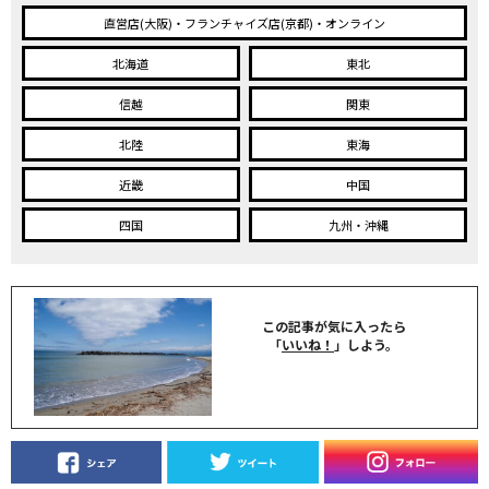
直営店(大阪)・フランチャイズ店(京都)・オンライン
北海道
東北
信越
関東
北陸
東海
近畿
中国
四国
九州・沖縄
この記事が気に入ったら
「
いいね！
」しよう。