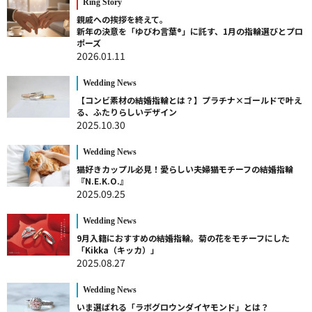
Ring Story
親戚への挨拶を終えて。
新年の決意を「ゆびわ言葉®」に託す、1月の指輪選びとプロ
ポーズ
2026.01.11
Wedding News
【コンビ素材の結婚指輪とは？】プラチナ×ゴールドで叶え
る、ふたりらしいデザイン
2025.10.30
Wedding News
猫好きカップル必見！愛らしい夫婦猫モチーフの結婚指輪
『N.E.K.O.』
2025.09.25
Wedding News
9月入籍におすすめの結婚指輪。菊の花をモチーフにした
「Kikka（キッカ）」
2025.08.27
Wedding News
いま選ばれる「ラボグロウンダイヤモンド」とは？