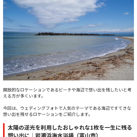
クオリティ
AFFLUXダイヤモンド
サービス
お役立ち記事
フェア・ニュース
ブログ・お客様の声
カタログ請求
06-7777-7370
受付時間 11:00〜19:00/火曜日定休
開放的なロケーションであるビーチや海辺で想い出を残したいと考
える方が多くいます。
|
|
よくあるご質問
会社概要
採用情報
今回は、ウェディングフォトで人気のテーマである海辺ですてきな
|
お問い合わせ
プライバシーポリシー
想い出を残せるロケーションをご紹介します。
太陽の逆光を利用したおしゃれな1枚を一生に残る
想い出に｜岩瀬浜海水浴場（富山市）