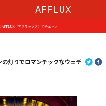
AFFLUX（アフラックス）でチェック
商品カテゴリ
AFFLUXについて
婚約指輪
AFFLUXの永久保証®
結婚指輪
無限大のオーダーメ
パーフェクトセットリング
ゆびわ言葉®
ンの灯りでロマンチックなウェデ
50歳からの結婚指輪
クオリティ
ジュエリー
AFFLUXダイヤモンド
ベビーリング・ブレス
サービス
ショップ
店舗一覧