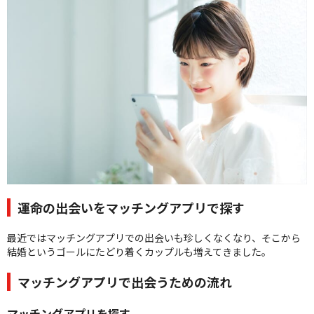
クオリティ
AFFLUXダイヤモンド
サービス
お役立ち記事
フェア・ニュース
ブログ・お客様の声
カタログ請求
06-7777-7370
受付時間 11:00〜19:00/火曜日定休
運命の出会いをマッチングアプリで探す
|
|
最近ではマッチングアプリでの出会いも珍しくなくなり、そこから
よくあるご質問
会社概要
採用情報
結婚というゴールにたどり着くカップルも増えてきました。
|
お問い合わせ
プライバシーポリシー
マッチングアプリで出会うための流れ
マッチングアプリを探す