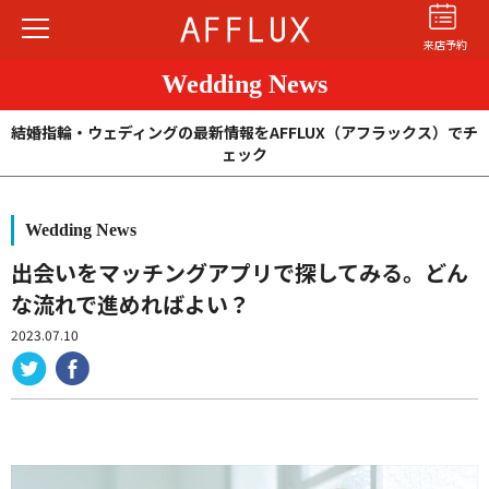
来店予約
Wedding News
結婚指輪・ウェディングの最新情報をAFFLUX（アフラックス）でチ
ェック
Wedding News
結婚指輪
婚約指輪
パーフェクト
セットリング
出会いをマッチングアプリで探してみる。どん
な流れで進めればよい？
商品カテゴリ
2023.07.10
ショップ
AFFLUXについて
AFFLUXの永久保証®
無限大のオーダーメイド
ゆびわ言葉®