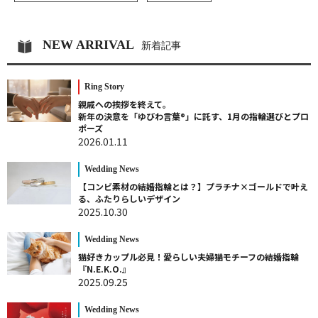
NEW ARRIVAL
新着記事
Ring Story
親戚への挨拶を終えて。
新年の決意を「ゆびわ言葉®」に託す、1月の指輪選びとプロ
ポーズ
2026.01.11
Wedding News
【コンビ素材の結婚指輪とは？】プラチナ×ゴールドで叶え
る、ふたりらしいデザイン
2025.10.30
Wedding News
猫好きカップル必見！愛らしい夫婦猫モチーフの結婚指輪
『N.E.K.O.』
2025.09.25
Wedding News