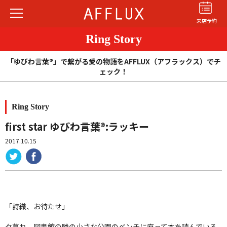
来店予約
Ring Story
「ゆびわ言葉®」で繋がる愛の物語をAFFLUX（アフラックス）でチ
ェック！
Ring Story
結婚指輪
婚約指輪
パーフェクト
セットリング
first star ゆびわ言葉
®
:ラッキー
2017.10.15
商品カテゴリ
ショップ
AFFLUXについて
AFFLUXの永久保証®
「詩織、お待たせ」
無限大のオーダーメイド
ゆびわ言葉®
夕暮れ、図書館の隣の小さな公園のベンチに座って本を読んでいる