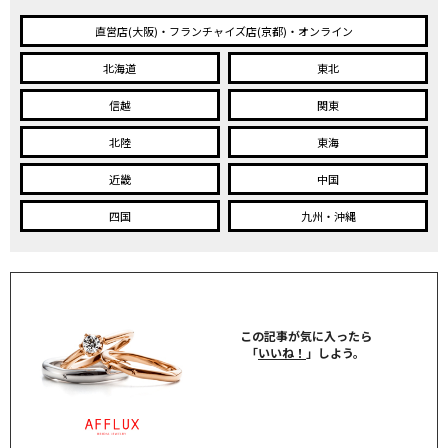
直営店(大阪)・フランチャイズ店(京都)・オンライン
北海道
東北
信越
関東
北陸
東海
近畿
中国
四国
九州・沖縄
この記事が気に入ったら
「
いいね！
」しよう。