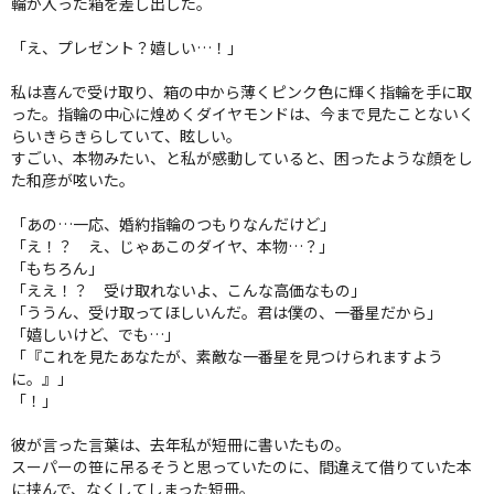
輪が入った箱を差し出した。
「え、プレゼント？嬉しい…！」
私は喜んで受け取り、箱の中から薄くピンク色に輝く指輪を手に取
った。指輪の中心に煌めくダイヤモンドは、今まで見たことないく
らいきらきらしていて、眩しい。
すごい、本物みたい、と私が感動していると、困ったような顔をし
た和彦が呟いた。
「あの…一応、婚約指輪のつもりなんだけど」
「え！？ え、じゃあこのダイヤ、本物…？」
「もちろん」
「ええ！？ 受け取れないよ、こんな高価なもの」
「ううん、受け取ってほしいんだ。君は僕の、一番星だから」
「嬉しいけど、でも…」
「『これを見たあなたが、素敵な一番星を見つけられますよう
に。』」
「！」
彼が言った言葉は、去年私が短冊に書いたもの。
スーパーの笹に吊るそうと思っていたのに、間違えて借りていた本
に挟んで、なくしてしまった短冊。