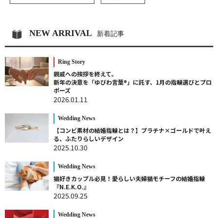
NEW ARRIVAL
新着記事
Ring Story
親戚への挨拶を終えて。
新年の決意を「ゆびわ言葉®」に託す、1月の指輪選びとプロ
ポーズ
2026.01.11
Wedding News
【コンビ素材の結婚指輪とは？】プラチナ×ゴールドで叶え
る、ふたりらしいデザイン
2025.10.30
Wedding News
猫好きカップル必見！愛らしい夫婦猫モチーフの結婚指輪
『N.E.K.O.』
2025.09.25
Wedding News