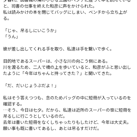
と、司書の仕事を終えた和彦に声をかけられた。
クオリティ
私は読みかけの本を閉じてバッグにしまい、ベンチから立ち上が
AFFLUXダイヤモンド
る。
サービス
「じゃ、吊るしにいこうか」
お役立ち記事
「うん」
フェア・ニュース
彼が差し出してくれる手を取り、私達は手を繋いで歩く。
ブログ・お客様の声
カタログ請求
目的地であるスーパーは、小さな川の向こう側にある。
川を渡るため、二人で橋の上を歩いていると、和彦がふと思い出し
たように「今年はちゃんと持ってきた？」と聞いてきた。
06-7777-7370
「だ、だいじょうぶだよ！」
受付時間 11:00〜19:00/火曜日定休
私はそう答えつつも、念のためバッグの中に短冊が入っているのを
確認する。
|
|
よくあるご質問
会社概要
採用情報
…そう、今日は七夕。だから、私達は近所のスーパーの笹に短冊を
|
お問い合わせ
プライバシーポリシー
吊るしに行こうとしているのだ。
去年は書いた短冊をなくしちゃったりもしたけど、今年は大丈夫。
願い事も既に書いてあるし、あとは吊るすだけだ。