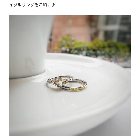
イダルリングをご紹介♪
クオリティ
AFFLUXダイヤモンド
サービス
お役立ち記事
フェア・ニュース
ブログ・お客様の声
カタログ請求
06-7777-7370
受付時間 11:00〜19:00/火曜日定休
|
|
よくあるご質問
会社概要
採用情報
|
お問い合わせ
プライバシーポリシー