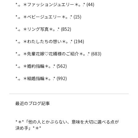
*.。＊ファッションジュエリー＊。.*
(44)
*.。＊ベビージュエリー＊。.*
(15)
*.。＊リング写真＊。.*
(852)
*.。＊わたしたちの想い＊。.*
(194)
*.。＊先輩花嫁♡花婿様のご紹介＊。.*
(683)
*.。＊婚約指輪＊。.*
(562)
*.。＊結婚指輪＊。.*
(992)
最近のブログ記事
*＊*「他の人とかぶらない、意味を大切に選べる点が
決め手」*＊*