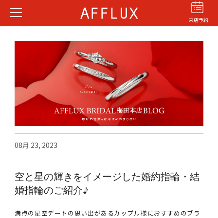
来店予約
結婚指輪
婚約指輪
パーフェクト
セットリング
08月 23, 2023
商品カテゴリ
ショップ
空と星の輝きをイメージした婚約指輪・結
AFFLUXについて
婚指輪のご紹介♪
AFFLUXの永久保証®
無限大のオーダーメイド
満点の星空デートの思い出があるカップル様におすすめのブラ
ゆびわ言葉®