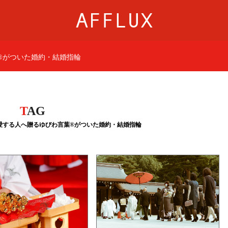
言葉®がついた婚約・結婚指輪
商品カテゴリ
AFFLUXについて
婚約指輪
AFFLUXの永久保証®
結婚指輪
無限大のオーダーメ
T
AG
UX |愛する人へ贈るゆびわ言葉®がついた婚約・結婚指輪
パーフェクトセットリング
ゆびわ言葉®
50歳からの結婚指輪
クオリティ
ジュエリー
AFFLUXダイヤモンド
ベビーリング・ブレス
サービス
ショップ
店舗一覧