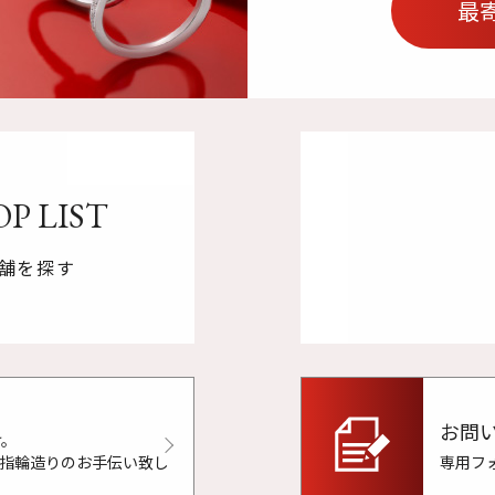
最
P LIST
舗を探す
お問
け。
で指輪造りのお手伝い致し
専用フ