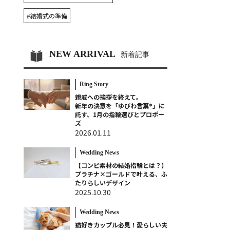
#結婚式の準備
NEW ARRIVAL
新着記事
Ring Story
親戚への挨拶を終えて。
新年の決意を「ゆびわ言葉®」に
託す、1月の指輪選びとプロポー
ズ
2026.01.11
Wedding News
【コンビ素材の結婚指輪とは？】
プラチナ×ゴールドで叶える、ふ
たりらしいデザイン
2025.10.30
Wedding News
猫好きカップル必見！愛らしい夫