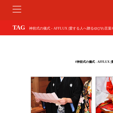
TAG
神前式の儀式 - AFFLUX |愛する人へ贈るゆびわ
#神前式の儀式 - AFFL
婚約指輪