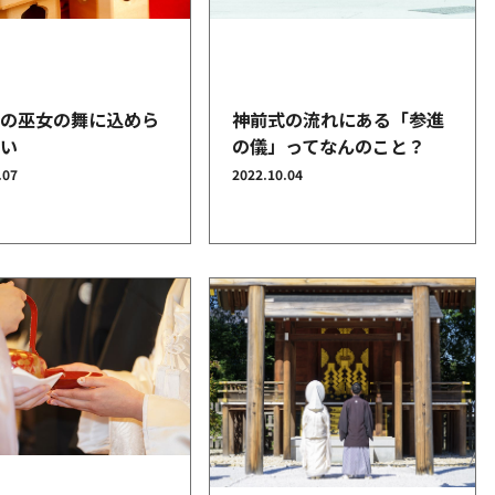
オンラインショールーム
来店予約について
式の巫女の舞に込めら
神前式の流れにある「参進
想い
の儀」ってなんのこと？
よくあるご質問
|
会社概要
|
採用情報
|
お問い
.07
2022.10.04