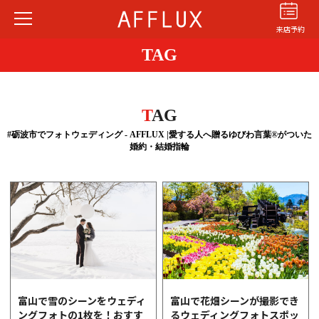
来店予約
TAG
T
AG
#砺波市でフォトウェディング - AFFLUX |愛する人へ贈るゆびわ言葉®がついた
婚約・結婚指輪
結婚指輪
婚約指輪
パーフェクト
セットリング
商品カテゴリ
ショップ
AFFLUXについて
AFFLUXの永久保証®
無限大のオーダーメイド
富山で雪のシーンをウェディ
富山で花畑シーンが撮影でき
ングフォトの1枚を！おすす
るウェディングフォトスポッ
ゆびわ言葉®