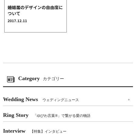
クオリティ
婚姻届のデザインの自由度に
ついて
AFFLUXダイヤモンド
2017.12.11
サービス
お役立ち記事
フェア・ニュース
ブログ・お客様の声
カタログ請求
06-7777-7370
Category
カテゴリー
受付時間 11:00〜19:00/火曜日定休
Wedding News
ウェディングニュース
+
|
|
よくあるご質問
会社概要
採用情報
|
お問い合わせ
プライバシーポリシー
Ring Story
「ゆびわ言葉®」で繋がる愛の物語
Interview
【特集】インタビュー