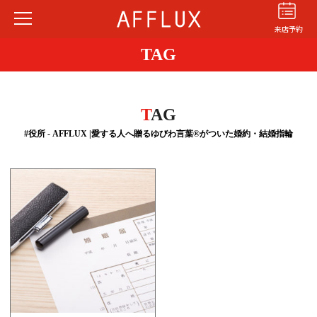
来店予約
TAG
T
AG
#役所 - AFFLUX |愛する人へ贈るゆびわ言葉®がついた婚約・結婚指輪
結婚指輪
婚約指輪
パーフェクト
セットリング
商品カテゴリ
ショップ
AFFLUXについて
AFFLUXの永久保証®
無限大のオーダーメイド
ゆびわ言葉®