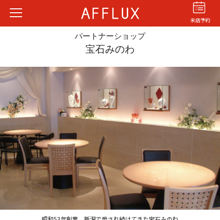
来店予約
パートナーショップ
宝石みのわ
結婚指輪
婚約指輪
パーフェクト
セットリング
商品カテゴリ
ショップ
AFFLUXについて
AFFLUXの永久保証®
無限大のオーダーメイド
ゆびわ言葉®
昭和53年創業、新潟で愛され続けてきた宝石みのわ