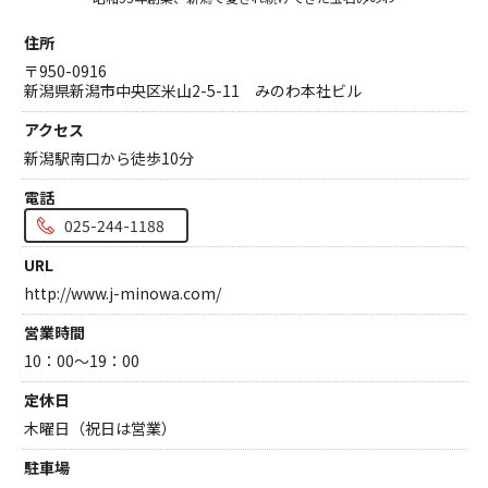
クオリティ
住所
AFFLUXダイヤモンド
〒950-0916
サービス
新潟県新潟市中央区米山2-5-11 みのわ本社ビル
お役立ち記事
アクセス
フェア・ニュース
新潟駅南口から徒歩10分
ブログ・お客様の声
電話
カタログ請求
025-244-1188
06-7777-7370
URL
http://www.j-minowa.com/
受付時間 11:00〜19:00/火曜日定休
営業時間
10：00～19：00
|
|
よくあるご質問
会社概要
採用情報
|
お問い合わせ
プライバシーポリシー
定休日
木曜日（祝日は営業）
駐車場