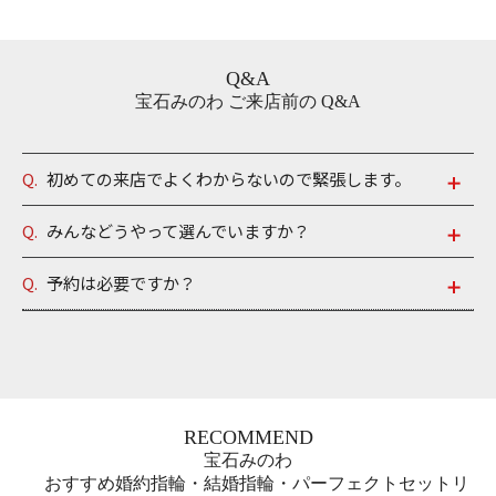
Q&A
宝石みのわ ご来店前の Q&A
Q.
初めての来店でよくわからないので緊張します。
A.
ご安心ください。親切丁寧な対応と口コミ多数の、宝石みのわ
Q.
みんなどうやって選んでいますか？
のスタッフが、おふたりの思いを込める大切なジュエリー選び
A.
たくさんのポイントがあって、悩んでしまいますよね。一般的
のお手伝いをさせて頂きます。特に婚約指輪・結婚指輪では、
Q.
予約は必要ですか？
に「デ ザイン」「アフターケア」「品質」「認知度」「価格」
人生で 初めての高額なお買い物であるため、皆さま緊張されて
A.
突然のご訪問を歓迎致します。ですが、ご予約を優先的にご案
の５つのポイント がございますが、AFFLAXをお選び頂く方がさ
お越しになら れます。「ジュエリー一つひとつに込められてい
内させて頂いております。 込み合っている時間帯は１０分～９
らに重要視されている のは「自分らしさ」です。生涯身に着け
る想いに感動し、子ど もにも名前を付けた」「購入後も気軽に
０分お待たせしてしまう可能性がございますので、 当日の朝に
るためには、「アフターケア」 や「品質」はもちろん、「自分
AFFLUX の永久保証を利用する ために通っている」など、初来
お電話にて店頭での予約状況をご確認頂くとスムーズです。 お
らしさ」が重要です。
店からご購入後も、生涯のおふたりの 幸せに寄り添える空間づ
気軽にフリーダイヤルからお問合わせください。
RECOMMEND
くりを心がけております。おふたりの不安が あれば、寄り添い
■デザイン
宝石みのわ
一緒に解決していきたいです。ぜひお気軽にご来店 ください。
180種類以上のオリジナルデザインを、婚約指輪と結婚指輪の紹
おすすめ婚約指輪・結婚指輪・パーフェクトセットリ