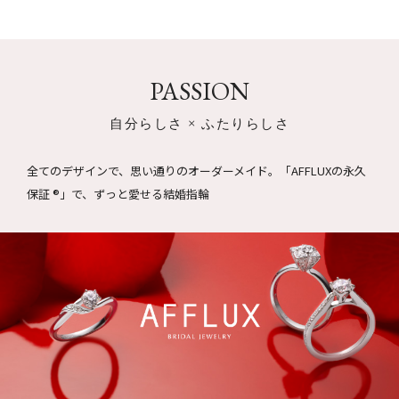
「重たいありがとう」を いただきたいという企業理念から、
AFFLUXの永久保証や日本全域でのパートナーシップに 力を入
れているため、過度な広告やイメージ戦略などを行っておりま
せん。最近では 2022年映画「余命10年」にご採用頂き、数多く
PASSION
のドラマや映画に採用オファーを 頂戴しております。使用され
た指輪の詳細ページに記載をさせて頂いております。
自分らしさ × ふたりらしさ
■価格
全てのデザインで、思い通りのオーダーメイド。
2023年現在）婚約指輪は166,100円～、結婚指輪（ペア）
「AFFLUXの永久
163,900円～製作可能です。 ７種類ある全素材で同価格、ダイ
保証 ®」で、ずっと愛せる結婚指輪
ヤモンドのカラーチェンジなどのセミオーダーメイドは ０円か
らご提供しております。これからも一生ものであるジュエリー
のものづくりと 価格追及に努めてまいります。