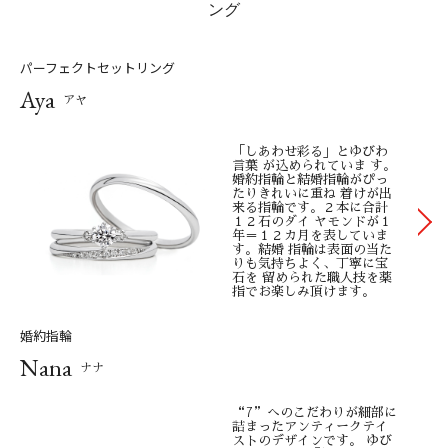
介ペー ジにてお楽しみください。
ング
■アフターケア
パーフェクトセットリング
ブライダルリングは全て永久保証書付きで、お選びいただいた
Aya
１本を末 永く大切に身に着けて頂けるようプロの技術とサービ
アヤ
スを全国８０店 舗（2023年現在）にてご提供します。AFFLUX
の指輪は全て
「しあわせ彩る」とゆびわ
言葉 が込められていま す。
婚約指輪と結婚指輪がぴっ
■品質
たりきれいに重ね 着けが出
来る指輪です。２本に合計
クオリティページにて、詳細をおまとめしております。こちら
１２石のダイ ヤモンドが１
では、 各項目のまとめをご案内いたします。プラチナ／AFFLUX
年＝１２カ月を表していま
す。結婚 指輪は表面の当た
では、 一般的なプラチナリングより約2倍の硬度がある「スー
りも気持ちよく、丁寧に宝
石を 留められた職人技を薬
パーハードプラチナ」を始め、 ３種類のプラチナをご準備して
指でお楽しみ頂けます。
おります。生活傷が深く入りにくく、 無料のAFFLUXの永久保証
婚約指輪
内で職人がきれいにお磨きすることが出来ます。 硬度などの比
Nana
較はクオリティページをご参照ください。 ダイヤモンド／世界
ナナ
で認められたG.I.A.鑑定の品質で、カラーレスコレクションと い
われるトップ３の品質のみを採用しております。この鑑定は、
“7”へのこだわりが細部に
詰まったアンティークテイ
非営利団体で宝石の世界的権威であるG.I.A.が発行していますの
ストのデザインです。 ゆび