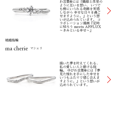
わ言葉®には『織姫と彦星の
で、 第三機関が鑑定しても鑑定結果がグレードダウンすること
ように互いを想い、 いつで
も傍にいられる奇跡を実感
はなく、 安心です。ダイヤモンドの品質は、G.I.A.が定めた基準
しながら 幸せな日々を過ご
により鑑定されますので、 他の鑑定は特に必要ありません。ま
せますように。』という想
いが込められています。
コ
た、直径1mm以下のダイヤモンドには高品質で 輝きにこだわっ
ラボレーション漫画『定時
に帰ろう meets AFFLUX
た「ハート&キューピッド」を使用しております。メレダイヤモ
～きみといる幸せ～』
ンドを 紛失された場合も、ご購入時と同等の品質のダイヤモン
結婚指輪
ドをご準備致しますので、 ご安心ください。着け心地／指輪の
ma cherie
内側には「台形内甲丸」と「0.25号単位」を採用し、 初めて指
マシェリ
輪を着ける方から「気持ち良い」というお声を頂くストレスフ
リーな着け心地を ご提供しております。従来の「内甲丸」は着
描いた夢を叶えてくれる、
けやすいのですが外れやすく、 浮腫んだときにリング痕が残り
私の愛しい人と着ける指
輪。 ゆびわ言葉®には『夢
やすいことが欠点です。正直に申し上げると、着け心地は、 実
見た憧れを手にした幸せを
いつもふたりで感じ合えま
際に着け続けてみないとわかりません。AFFLUXでは生活スタイ
すように。』という想いが
込められています。
ルや体形が変わってしまった 場合など、いつでもサイズ直しは
無料で承っております。
■認知度
実際には高くありません。AFFLUXは、お客様に利益を還元し