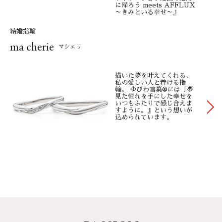
に帰ろう meets AFFLUX
た「ハート&キューピッド」を使用しております。メレダイヤモ
～きみといる幸せ～』
ンドを 紛失された場合も、ご購入時と同等の品質のダイヤモン
結婚指輪
ドをご準備致しますので、 ご安心ください。着け心地／指輪の
ma cherie
内側には「台形内甲丸」と「0.25号単位」を採用し、 初めて指
マシェリ
輪を着ける方から「気持ち良い」というお声を頂くストレスフ
リーな着け心地を ご提供しております。従来の「内甲丸」は着
描いた夢を叶えてくれる、
私の愛しい人と着ける指
けやすいのですが外れやすく、 浮腫んだときにリング痕が残り
輪。 ゆびわ言葉®には『夢
やすいことが欠点です。正直に申し上げると、着け心地は、 実
見た憧れを手にした幸せを
いつもふたりで感じ合えま
際に着け続けてみないとわかりません。AFFLUXでは生活スタイ
すように。』という想いが
込められています。
ルや体形が変わってしまった 場合など、いつでもサイズ直しは
無料で承っております。
■認知度
実際には高くありません。AFFLUXは、お客様に利益を還元し
「重たいありがとう」を いただきたいという企業理念から、
AFFLUXの永久保証や日本全域でのパートナーシップに 力を入
れているため、過度な広告やイメージ戦略などを行っておりま
せん。最近では 2022年映画「余命10年」にご採用頂き、数多く