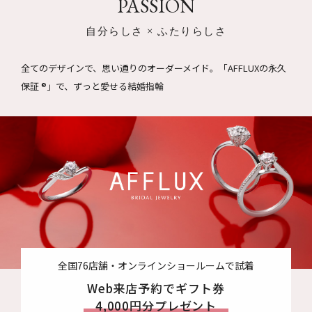
PASSION
のドラマや映画に採用オファーを 頂戴しております。使用され
た指輪の詳細ページに記載をさせて頂いております。
自分らしさ × ふたりらしさ
■価格
全てのデザインで、思い通りのオーダーメイド。
「AFFLUXの永久
2023年現在）婚約指輪は166,100円～、結婚指輪（ペア）
保証 ®」で、ずっと愛せる結婚指輪
163,900円～製作可能です。 ７種類ある全素材で同価格、ダイ
ヤモンドのカラーチェンジなどのセミオーダーメイドは ０円か
らご提供しております。これからも一生ものであるジュエリー
のものづくりと 価格追及に努めてまいります。
全国76店舗・オンラインショールームで試着
Web来店予約でギフト券
4,000円分プレゼント