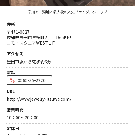
クオリティ
品揃え三河地区最大級の人気ブライダルショップ
AFFLUXダイヤモンド
サービス
住所
お役立ち記事
〒471-0027
愛知県豊田市喜多町2丁目160番地
フェア・ニュース
コモ・スクエアWEST１F
ブログ・お客様の声
アクセス
カタログ請求
豊田市駅から徒歩約3分
電話
06-7777-7370
0565-35-2220
受付時間 11:00〜19:00/火曜日定休
URL
http://www.jewelry-itsuwa.com/
|
|
よくあるご質問
会社概要
採用情報
営業時間
|
お問い合わせ
プライバシーポリシー
10：00～20：00
定休日