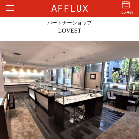
来店予約
パートナーショップ
LOVEST
結婚指輪
婚約指輪
パーフェクト
セットリング
商品カテゴリ
ショップ
AFFLUXについて
AFFLUXの永久保証®
無限大のオーダーメイド
ゆびわ言葉®