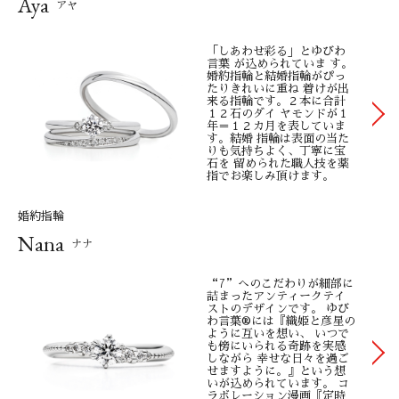
Aya
１本を末 永く大切に身に着けて頂けるようプロの技術とサービ
アヤ
スを全国８０店 舗（2023年現在）にてご提供します。AFFLUX
の指輪は全て
「しあわせ彩る」とゆびわ
言葉 が込められていま す。
婚約指輪と結婚指輪がぴっ
■品質
たりきれいに重ね 着けが出
来る指輪です。２本に合計
クオリティページにて、詳細をおまとめしております。こちら
１２石のダイ ヤモンドが１
年＝１２カ月を表していま
では、 各項目のまとめをご案内いたします。プラチナ／AFFLUX
す。結婚 指輪は表面の当た
では、 一般的なプラチナリングより約2倍の硬度がある「スー
りも気持ちよく、丁寧に宝
石を 留められた職人技を薬
パーハードプラチナ」を始め、 ３種類のプラチナをご準備して
指でお楽しみ頂けます。
おります。生活傷が深く入りにくく、 無料のAFFLUXの永久保証
婚約指輪
内で職人がきれいにお磨きすることが出来ます。 硬度などの比
Nana
較はクオリティページをご参照ください。 ダイヤモンド／世界
ナナ
で認められたG.I.A.鑑定の品質で、カラーレスコレクションと い
われるトップ３の品質のみを採用しております。この鑑定は、
“7”へのこだわりが細部に
詰まったアンティークテイ
非営利団体で宝石の世界的権威であるG.I.A.が発行していますの
ストのデザインです。 ゆび
わ言葉®には『織姫と彦星の
で、 第三機関が鑑定しても鑑定結果がグレードダウンすること
ように互いを想い、 いつで
も傍にいられる奇跡を実感
はなく、 安心です。ダイヤモンドの品質は、G.I.A.が定めた基準
しながら 幸せな日々を過ご
せますように。』という想
により鑑定されますので、 他の鑑定は特に必要ありません。ま
いが込められています。
コ
た、直径1mm以下のダイヤモンドには高品質で 輝きにこだわっ
ラボレーション漫画『定時