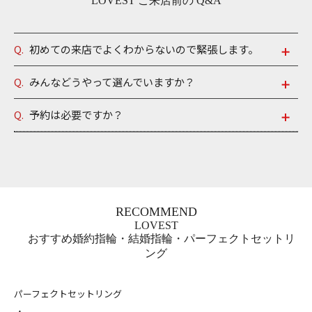
LOVEST ご来店前の Q&A
Q.
初めての来店でよくわからないので緊張します。
A.
ご安心ください。親切丁寧な対応と口コミ多数の、LOVEST の
Q.
みんなどうやって選んでいますか？
スタッフが、おふたりの思いを込める大切なジュエリー選び の
A.
たくさんのポイントがあって、悩んでしまいますよね。一般的
お手伝いをさせて頂きます。特に婚約指輪・結婚指輪では、人
Q.
予約は必要ですか？
に「デ ザイン」「アフターケア」「品質」「認知度」「価格」
生で 初めての高額なお買い物であるため、皆さま緊張されてお
A.
突然のご訪問を歓迎致します。ですが、ご予約を優先的にご案
の５つのポイント がございますが、AFFLAXをお選び頂く方がさ
越しになら れます。「ジュエリー一つひとつに込められている
内させて頂いております。 込み合っている時間帯は１０分～９
らに重要視されている のは「自分らしさ」です。生涯身に着け
想いに感動し、子ど もにも名前を付けた」「購入後も気軽に
０分お待たせしてしまう可能性がございますので、 当日の朝に
るためには、「アフターケア」 や「品質」はもちろん、「自分
AFFLUX の永久保証を利用する ために通っている」など、初来
お電話にて店頭での予約状況をご確認頂くとスムーズです。 お
らしさ」が重要です。
店からご購入後も、生涯のおふたりの 幸せに寄り添える空間づ
気軽にフリーダイヤルからお問合わせください。
RECOMMEND
くりを心がけております。おふたりの不安が あれば、寄り添い
■デザイン
LOVEST
一緒に解決していきたいです。ぜひお気軽にご来店 ください。
180種類以上のオリジナルデザインを、婚約指輪と結婚指輪の紹
おすすめ婚約指輪・結婚指輪・パーフェクトセットリ
ング
介ペー ジにてお楽しみください。
■アフターケア
パーフェクトセットリング
ブライダルリングは全て永久保証書付きで、お選びいただいた