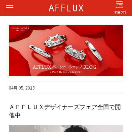
来店予約
結婚指輪
婚約指輪
パーフェクト
セットリング
04月 05, 2018
商品カテゴリ
ショップ
ＡＦＦＬＵＸデザイナーズフェア全国で開
AFFLUXについて
催中
AFFLUXの永久保証®
無限大のオーダーメイド
ゆびわ言葉®