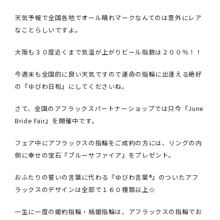
天気予報で全国各地でオール晴れマークなんてのは意外にレア
なことらしいですよ。
大阪も３０度近くまで気温が上がりビール指数は２００％！！
今週末も全国的に良い天気ですので運命の指輪に出逢える絶好
の『ゆびわ日和』にしてくださいね。
さて、全国のアフラックスパートナーショップでは只今『June
Bride Fair』を開催中です。
フェア中にアフラックスの指輪をご成約の方には、リングの内
側に幸せの宝石『ブルーサファイア』をプレゼント。
おふたりの誓いの言葉に代わる『ゆびわ言葉®』のついたアフ
ラックスのデザインは全部で１６０種類以上☆
一生に一度の婚約指輪・結婚指輪は、アフラックスの指輪でお