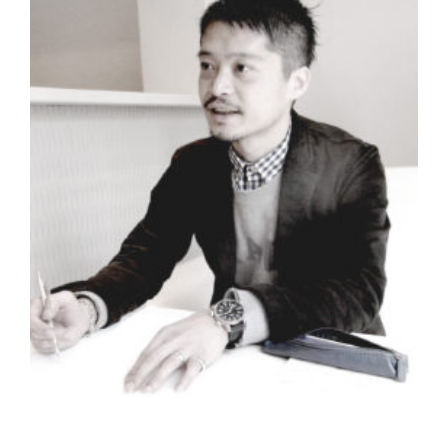
クオリティ
AFFLUXダイヤモンド
サービス
お役立ち記事
フェア・ニュース
ブログ・お客様の声
カタログ請求
06-7777-7370
受付時間 11:00〜19:00/火曜日定休
|
|
よくあるご質問
会社概要
採用情報
|
お問い合わせ
プライバシーポリシー