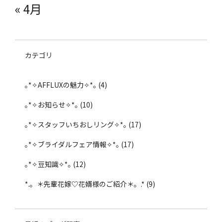
« 4月
カテゴリ
｡*✧AFFLUXの魅力✧*｡
(4)
｡*✧お知らせ✧*｡
(10)
｡*✧スタッフいちおしリング✧*｡
(17)
｡*✧ブライダルフェア情報✧*｡
(17)
｡*✧豆知識✧*｡
(12)
*.。＊先輩花嫁♡花婿様のご紹介＊。.*
(9)